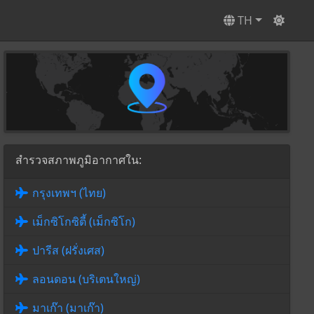
TH
สำรวจสภาพภูมิอากาศใน:
กรุงเทพฯ (ไทย)
เม็กซิโกซิตี้ (เม็กซิโก)
ปารีส (ฝรั่งเศส)
ลอนดอน (บริเตนใหญ่)
มาเก๊า (มาเก๊า)