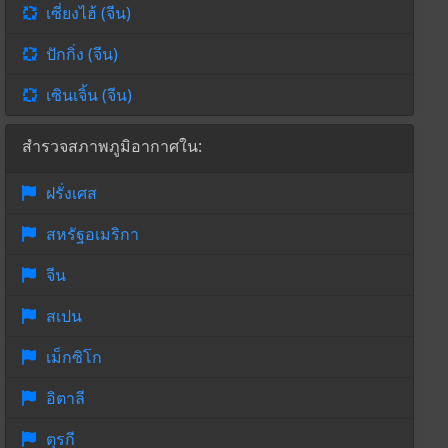
เซี่ยงไฮ้ (จีน)
ปักกิ่ง (จีน)
เซินเจิ้น (จีน)
สำรวจสภาพภูมิอากาศใน:
ฝรั่งเศส
สหรัฐอเมริกา
จีน
สเปน
เม็กซิโก
อิตาลี
ตุรกี