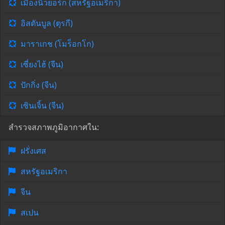
เมืองนิวยอร์ก (สหรัฐอเมริกา)
อิสตันบูล (ตุรกี)
มาราเกช (โมร็อกโก)
เซี่ยงไฮ้ (จีน)
ปักกิ่ง (จีน)
เซินเจิ้น (จีน)
สำรวจสภาพภูมิอากาศใน:
ฝรั่งเศส
สหรัฐอเมริกา
จีน
สเปน