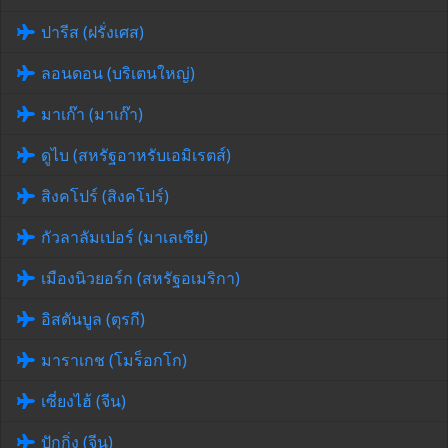
ปารีส (ฝรั่งเศส)
ลอนดอน (บริเตนใหญ่)
มาเก๊า (มาเก๊า)
ดูไบ (สหรัฐอาหรับเอมิเรตส์)
สิงคโปร์ (สิงคโปร์)
กัวลาลัมเปอร์ (มาเลเซีย)
เมืองนิวยอร์ก (สหรัฐอเมริกา)
อิสตันบูล (ตุรกี)
มาราเกช (โมร็อกโก)
เซี่ยงไฮ้ (จีน)
ปักกิ่ง (จีน)