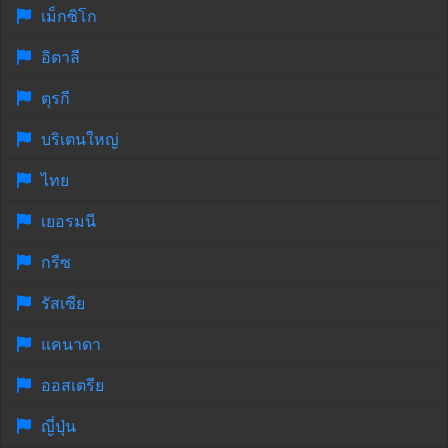
เม็กซิโก
อิตาลี
ตุรกี
บริเตนใหญ่
ไทย
เยอรมนี
กรีซ
รัสเซีย
แคนาดา
ออสเตรีย
ญี่ปุ่น