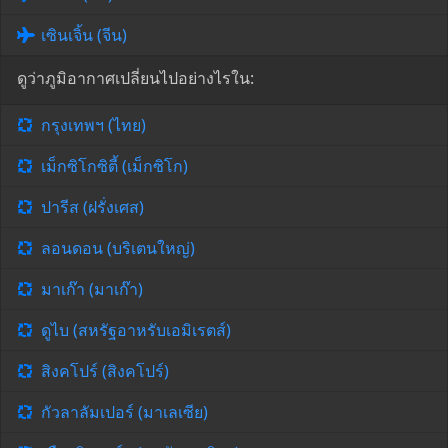
เซินเจิ้น (จีน)
ดูว่าภูมิอากาศเปลี่ยนไปอย่างไรใน:
กรุงเทพฯ (ไทย)
เม็กซิโกซิตี้ (เม็กซิโก)
ปารีส (ฝรั่งเศส)
ลอนดอน (บริเตนใหญ่)
มาเก๊า (มาเก๊า)
ดูไบ (สหรัฐอาหรับเอมิเรตส์)
สิงคโปร์ (สิงคโปร์)
กัวลาลัมเปอร์ (มาเลเซีย)