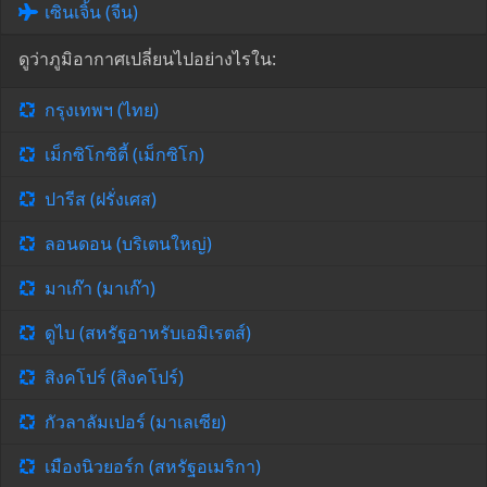
เซินเจิ้น (จีน)
ดูว่าภูมิอากาศเปลี่ยนไปอย่างไรใน:
กรุงเทพฯ (ไทย)
เม็กซิโกซิตี้ (เม็กซิโก)
ปารีส (ฝรั่งเศส)
ลอนดอน (บริเตนใหญ่)
มาเก๊า (มาเก๊า)
ดูไบ (สหรัฐอาหรับเอมิเรตส์)
สิงคโปร์ (สิงคโปร์)
กัวลาลัมเปอร์ (มาเลเซีย)
เมืองนิวยอร์ก (สหรัฐอเมริกา)