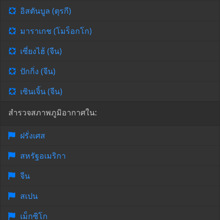
อิสตันบูล (ตุรกี)
มาราเกช (โมร็อกโก)
เซี่ยงไฮ้ (จีน)
ปักกิ่ง (จีน)
เซินเจิ้น (จีน)
สำรวจสภาพภูมิอากาศใน:
ฝรั่งเศส
สหรัฐอเมริกา
จีน
สเปน
เม็กซิโก