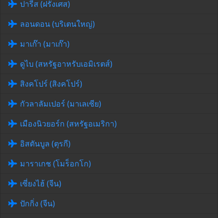
ปารีส (ฝรั่งเศส)
ลอนดอน (บริเตนใหญ่)
มาเก๊า (มาเก๊า)
ดูไบ (สหรัฐอาหรับเอมิเรตส์)
สิงคโปร์ (สิงคโปร์)
กัวลาลัมเปอร์ (มาเลเซีย)
เมืองนิวยอร์ก (สหรัฐอเมริกา)
อิสตันบูล (ตุรกี)
มาราเกช (โมร็อกโก)
เซี่ยงไฮ้ (จีน)
ปักกิ่ง (จีน)