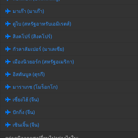
มาเก๊า (มาเก๊า)
ดูไบ (สหรัฐอาหรับเอมิเรตส์)
สิงคโปร์ (สิงคโปร์)
กัวลาลัมเปอร์ (มาเลเซีย)
เมืองนิวยอร์ก (สหรัฐอเมริกา)
อิสตันบูล (ตุรกี)
มาราเกช (โมร็อกโก)
เซี่ยงไฮ้ (จีน)
ปักกิ่ง (จีน)
เซินเจิ้น (จีน)