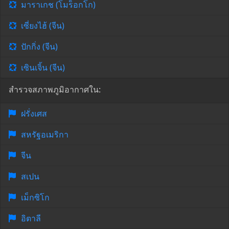
มาราเกช (โมร็อกโก)
เซี่ยงไฮ้ (จีน)
ปักกิ่ง (จีน)
เซินเจิ้น (จีน)
สำรวจสภาพภูมิอากาศใน:
ฝรั่งเศส
สหรัฐอเมริกา
จีน
สเปน
เม็กซิโก
อิตาลี