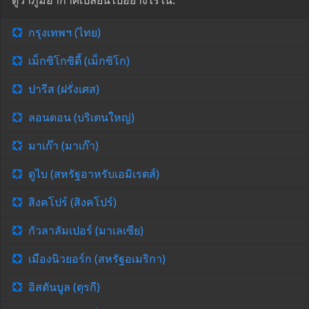
ดูว่าภูมิอากาศเปลี่ยนไปอย่างไรใน:
กรุงเทพฯ (ไทย)
เม็กซิโกซิตี้ (เม็กซิโก)
ปารีส (ฝรั่งเศส)
ลอนดอน (บริเตนใหญ่)
มาเก๊า (มาเก๊า)
ดูไบ (สหรัฐอาหรับเอมิเรตส์)
สิงคโปร์ (สิงคโปร์)
กัวลาลัมเปอร์ (มาเลเซีย)
เมืองนิวยอร์ก (สหรัฐอเมริกา)
อิสตันบูล (ตุรกี)