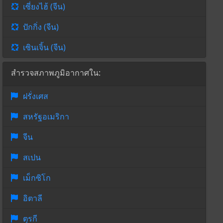
เซี่ยงไฮ้ (จีน)
ปักกิ่ง (จีน)
เซินเจิ้น (จีน)
สำรวจสภาพภูมิอากาศใน:
ฝรั่งเศส
สหรัฐอเมริกา
จีน
สเปน
เม็กซิโก
อิตาลี
ตุรกี