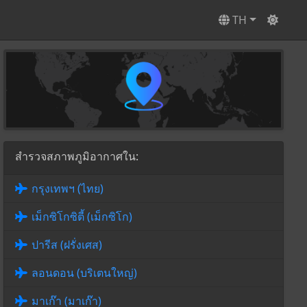
TH
สำรวจสภาพภูมิอากาศใน:
กรุงเทพฯ (ไทย)
เม็กซิโกซิตี้ (เม็กซิโก)
ปารีส (ฝรั่งเศส)
ลอนดอน (บริเตนใหญ่)
มาเก๊า (มาเก๊า)