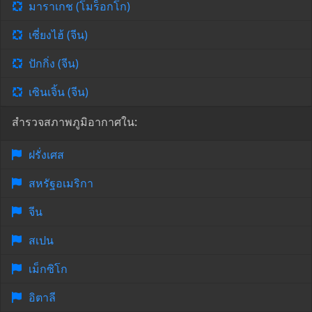
มาราเกช (โมร็อกโก)
เซี่ยงไฮ้ (จีน)
ปักกิ่ง (จีน)
เซินเจิ้น (จีน)
สำรวจสภาพภูมิอากาศใน:
ฝรั่งเศส
สหรัฐอเมริกา
จีน
สเปน
เม็กซิโก
อิตาลี