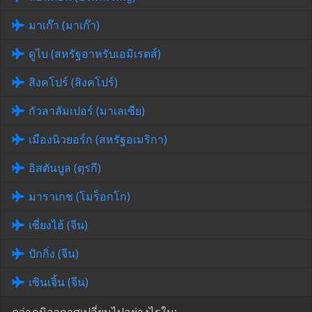
มาเก๊า (มาเก๊า)
ดูไบ (สหรัฐอาหรับเอมิเรตส์)
สิงคโปร์ (สิงคโปร์)
กัวลาลัมเปอร์ (มาเลเซีย)
เมืองนิวยอร์ก (สหรัฐอเมริกา)
อิสตันบูล (ตุรกี)
มาราเกช (โมร็อกโก)
เซี่ยงไฮ้ (จีน)
ปักกิ่ง (จีน)
เซินเจิ้น (จีน)