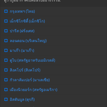
ดูว่าภูมิอากาศเปลี่ยนไปอย่างไรใน:
กรุงเทพฯ (ไทย)
เม็กซิโกซิตี้ (เม็กซิโก)
ปารีส (ฝรั่งเศส)
ลอนดอน (บริเตนใหญ่)
มาเก๊า (มาเก๊า)
ดูไบ (สหรัฐอาหรับเอมิเรตส์)
สิงคโปร์ (สิงคโปร์)
กัวลาลัมเปอร์ (มาเลเซีย)
เมืองนิวยอร์ก (สหรัฐอเมริกา)
อิสตันบูล (ตุรกี)