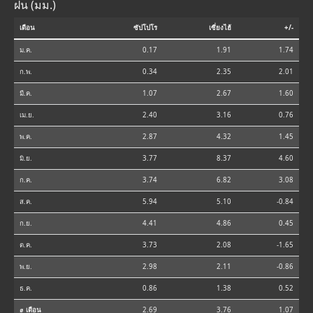
ฝน (มม.)
เดือน
ซัปโปโร
เซี่ยงไฮ้
+/-
ม.ค.
0.17
1.91
1.74
ก.พ.
0.34
2.35
2.01
มี.ค.
1.07
2.67
1.60
เม.ย.
2.40
3.16
0.76
พ.ค.
2.87
4.32
1.45
มิ.ย.
3.77
8.37
4.60
ก.ค.
3.74
6.82
3.08
ส.ค.
5.94
5.10
-0.84
ก.ย.
4.41
4.86
0.45
ต.ค.
3.73
2.08
-1.65
พ.ย.
2.98
2.11
-0.86
ธ.ค.
0.86
1.38
0.52
⌀ เดือน
2.69
3.76
1.07