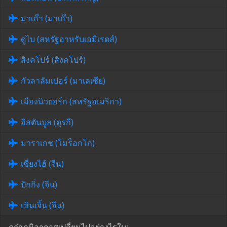
มาเก๊า (มาเก๊า)
ดูไบ (สหรัฐอาหรับเอมิเรตส์)
สิงคโปร์ (สิงคโปร์)
กัวลาลัมเปอร์ (มาเลเซีย)
เมืองนิวยอร์ก (สหรัฐอเมริกา)
อิสตันบูล (ตุรกี)
มาราเกช (โมร็อกโก)
เซี่ยงไฮ้ (จีน)
ปักกิ่ง (จีน)
เซินเจิ้น (จีน)