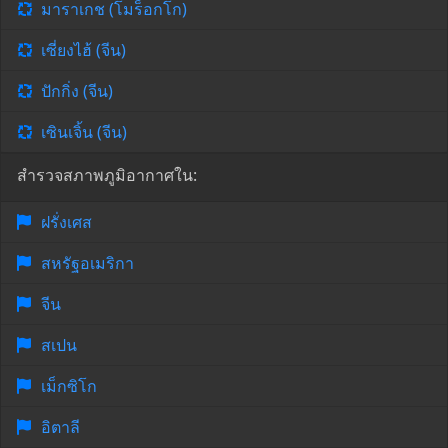
มาราเกช (โมร็อกโก)
เซี่ยงไฮ้ (จีน)
ปักกิ่ง (จีน)
เซินเจิ้น (จีน)
สำรวจสภาพภูมิอากาศใน:
ฝรั่งเศส
สหรัฐอเมริกา
จีน
สเปน
เม็กซิโก
อิตาลี