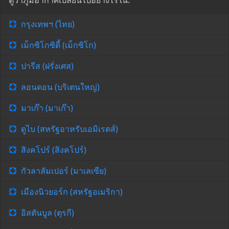
ดูว่าภูมิอากาศเปลี่ยนไปอย่างไรใน:
กรุงเทพฯ (ไทย)
เม็กซิโกซิตี้ (เม็กซิโก)
ปารีส (ฝรั่งเศส)
ลอนดอน (บริเตนใหญ่)
มาเก๊า (มาเก๊า)
ดูไบ (สหรัฐอาหรับเอมิเรตส์)
สิงคโปร์ (สิงคโปร์)
กัวลาลัมเปอร์ (มาเลเซีย)
เมืองนิวยอร์ก (สหรัฐอเมริกา)
อิสตันบูล (ตุรกี)