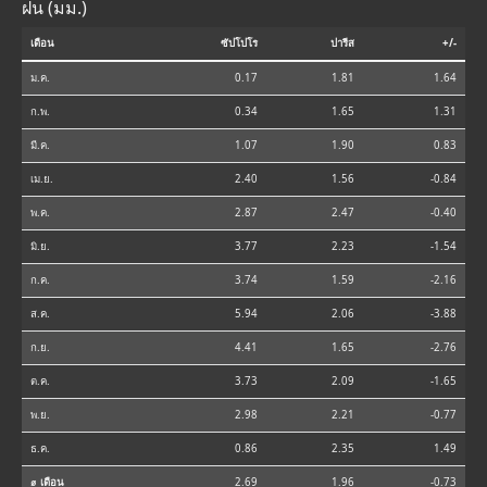
ฝน (มม.)
เดือน
ซัปโปโร
ปารีส
+/-
ม.ค.
0.17
1.81
1.64
ก.พ.
0.34
1.65
1.31
มี.ค.
1.07
1.90
0.83
เม.ย.
2.40
1.56
-0.84
พ.ค.
2.87
2.47
-0.40
มิ.ย.
3.77
2.23
-1.54
ก.ค.
3.74
1.59
-2.16
ส.ค.
5.94
2.06
-3.88
ก.ย.
4.41
1.65
-2.76
ต.ค.
3.73
2.09
-1.65
พ.ย.
2.98
2.21
-0.77
ธ.ค.
0.86
2.35
1.49
⌀ เดือน
2.69
1.96
-0.73