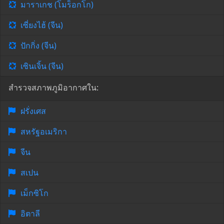
มาราเกช (โมร็อกโก)
เซี่ยงไฮ้ (จีน)
ปักกิ่ง (จีน)
เซินเจิ้น (จีน)
สำรวจสภาพภูมิอากาศใน:
ฝรั่งเศส
สหรัฐอเมริกา
จีน
สเปน
เม็กซิโก
อิตาลี