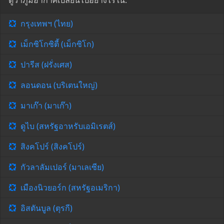
ดูว่าภูมิอากาศเปลี่ยนไปอย่างไรใน:
กรุงเทพฯ (ไทย)
เม็กซิโกซิตี้ (เม็กซิโก)
ปารีส (ฝรั่งเศส)
ลอนดอน (บริเตนใหญ่)
มาเก๊า (มาเก๊า)
ดูไบ (สหรัฐอาหรับเอมิเรตส์)
สิงคโปร์ (สิงคโปร์)
กัวลาลัมเปอร์ (มาเลเซีย)
เมืองนิวยอร์ก (สหรัฐอเมริกา)
อิสตันบูล (ตุรกี)