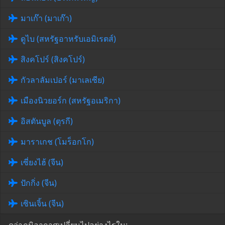
มาเก๊า (มาเก๊า)
ดูไบ (สหรัฐอาหรับเอมิเรตส์)
สิงคโปร์ (สิงคโปร์)
กัวลาลัมเปอร์ (มาเลเซีย)
เมืองนิวยอร์ก (สหรัฐอเมริกา)
อิสตันบูล (ตุรกี)
มาราเกช (โมร็อกโก)
เซี่ยงไฮ้ (จีน)
ปักกิ่ง (จีน)
เซินเจิ้น (จีน)