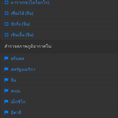
มาราเกช (โมร็อกโก)
เซี่ยงไฮ้ (จีน)
ปักกิ่ง (จีน)
เซินเจิ้น (จีน)
สำรวจสภาพภูมิอากาศใน:
ฝรั่งเศส
สหรัฐอเมริกา
จีน
สเปน
เม็กซิโก
อิตาลี