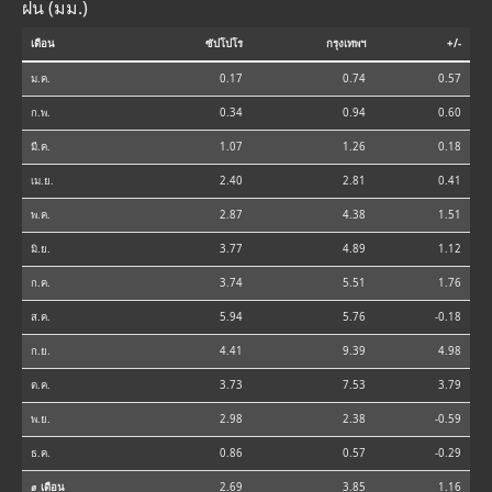
ฝน (มม.)
เดือน
ซัปโปโร
กรุงเทพฯ
+/-
ม.ค.
0.17
0.74
0.57
ก.พ.
0.34
0.94
0.60
มี.ค.
1.07
1.26
0.18
เม.ย.
2.40
2.81
0.41
พ.ค.
2.87
4.38
1.51
มิ.ย.
3.77
4.89
1.12
ก.ค.
3.74
5.51
1.76
ส.ค.
5.94
5.76
-0.18
ก.ย.
4.41
9.39
4.98
ต.ค.
3.73
7.53
3.79
พ.ย.
2.98
2.38
-0.59
ธ.ค.
0.86
0.57
-0.29
⌀ เดือน
2.69
3.85
1.16