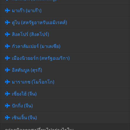
มาเก๊า (มาเก๊า)
ดูไบ (สหรัฐอาหรับเอมิเรตส์)
สิงคโปร์ (สิงคโปร์)
กัวลาลัมเปอร์ (มาเลเซีย)
เมืองนิวยอร์ก (สหรัฐอเมริกา)
อิสตันบูล (ตุรกี)
มาราเกช (โมร็อกโก)
เซี่ยงไฮ้ (จีน)
ปักกิ่ง (จีน)
เซินเจิ้น (จีน)