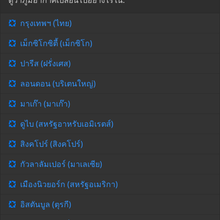
ดูว่าภูมิอากาศเปลี่ยนไปอย่างไรใน:
กรุงเทพฯ (ไทย)
เม็กซิโกซิตี้ (เม็กซิโก)
ปารีส (ฝรั่งเศส)
ลอนดอน (บริเตนใหญ่)
มาเก๊า (มาเก๊า)
ดูไบ (สหรัฐอาหรับเอมิเรตส์)
สิงคโปร์ (สิงคโปร์)
กัวลาลัมเปอร์ (มาเลเซีย)
เมืองนิวยอร์ก (สหรัฐอเมริกา)
อิสตันบูล (ตุรกี)