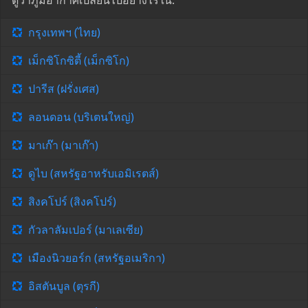
ดูว่าภูมิอากาศเปลี่ยนไปอย่างไรใน:
กรุงเทพฯ (ไทย)
เม็กซิโกซิตี้ (เม็กซิโก)
ปารีส (ฝรั่งเศส)
ลอนดอน (บริเตนใหญ่)
มาเก๊า (มาเก๊า)
ดูไบ (สหรัฐอาหรับเอมิเรตส์)
สิงคโปร์ (สิงคโปร์)
กัวลาลัมเปอร์ (มาเลเซีย)
เมืองนิวยอร์ก (สหรัฐอเมริกา)
อิสตันบูล (ตุรกี)