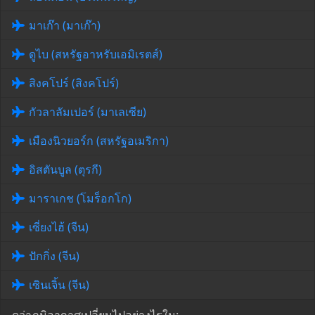
มาเก๊า (มาเก๊า)
ดูไบ (สหรัฐอาหรับเอมิเรตส์)
สิงคโปร์ (สิงคโปร์)
กัวลาลัมเปอร์ (มาเลเซีย)
เมืองนิวยอร์ก (สหรัฐอเมริกา)
อิสตันบูล (ตุรกี)
มาราเกช (โมร็อกโก)
เซี่ยงไฮ้ (จีน)
ปักกิ่ง (จีน)
เซินเจิ้น (จีน)