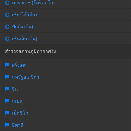
มาราเกช (โมร็อกโก)
เซี่ยงไฮ้ (จีน)
ปักกิ่ง (จีน)
เซินเจิ้น (จีน)
สำรวจสภาพภูมิอากาศใน:
ฝรั่งเศส
สหรัฐอเมริกา
จีน
สเปน
เม็กซิโก
อิตาลี