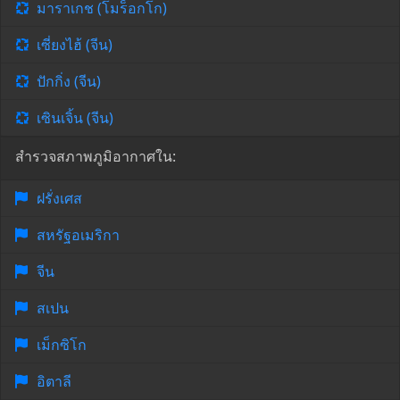
มาราเกช (โมร็อกโก)
เซี่ยงไฮ้ (จีน)
ปักกิ่ง (จีน)
เซินเจิ้น (จีน)
สำรวจสภาพภูมิอากาศใน:
ฝรั่งเศส
สหรัฐอเมริกา
จีน
สเปน
เม็กซิโก
อิตาลี