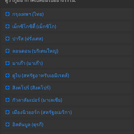
ดูว่าภูมิอากาศเปลี่ยนไปอย่างไรใน:
กรุงเทพฯ (ไทย)
เม็กซิโกซิตี้ (เม็กซิโก)
ปารีส (ฝรั่งเศส)
ลอนดอน (บริเตนใหญ่)
มาเก๊า (มาเก๊า)
ดูไบ (สหรัฐอาหรับเอมิเรตส์)
สิงคโปร์ (สิงคโปร์)
กัวลาลัมเปอร์ (มาเลเซีย)
เมืองนิวยอร์ก (สหรัฐอเมริกา)
อิสตันบูล (ตุรกี)