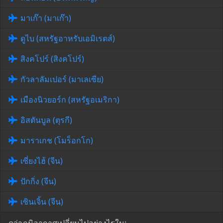
มาเก๊า (มาเก๊า)
ดูไบ (สหรัฐอาหรับเอมิเรตส์)
สิงคโปร์ (สิงคโปร์)
กัวลาลัมเปอร์ (มาเลเซีย)
เมืองนิวยอร์ก (สหรัฐอเมริกา)
อิสตันบูล (ตุรกี)
มาราเกช (โมร็อกโก)
เซี่ยงไฮ้ (จีน)
ปักกิ่ง (จีน)
เซินเจิ้น (จีน)