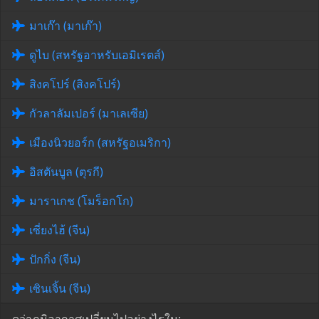
มาเก๊า (มาเก๊า)
ดูไบ (สหรัฐอาหรับเอมิเรตส์)
สิงคโปร์ (สิงคโปร์)
กัวลาลัมเปอร์ (มาเลเซีย)
เมืองนิวยอร์ก (สหรัฐอเมริกา)
อิสตันบูล (ตุรกี)
มาราเกช (โมร็อกโก)
เซี่ยงไฮ้ (จีน)
ปักกิ่ง (จีน)
เซินเจิ้น (จีน)