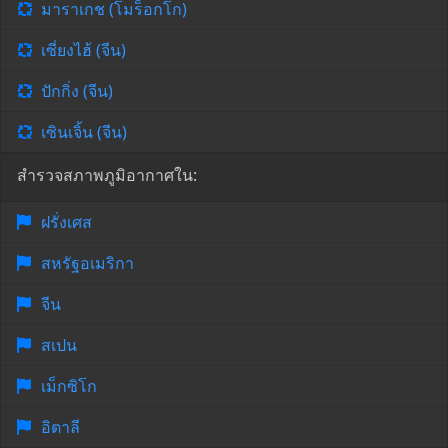
มาราเกช (โมร็อกโก)
เซี่ยงไฮ้ (จีน)
ปักกิ่ง (จีน)
เซินเจิ้น (จีน)
สำรวจสภาพภูมิอากาศใน:
ฝรั่งเศส
สหรัฐอเมริกา
จีน
สเปน
เม็กซิโก
อิตาลี