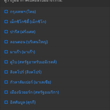
ดูว่าภูมิอากาศเปลี่ยนไปอย่างไรใน:
กรุงเทพฯ (ไทย)
เม็กซิโกซิตี้ (เม็กซิโก)
ปารีส (ฝรั่งเศส)
ลอนดอน (บริเตนใหญ่)
มาเก๊า (มาเก๊า)
ดูไบ (สหรัฐอาหรับเอมิเรตส์)
สิงคโปร์ (สิงคโปร์)
กัวลาลัมเปอร์ (มาเลเซีย)
เมืองนิวยอร์ก (สหรัฐอเมริกา)
อิสตันบูล (ตุรกี)