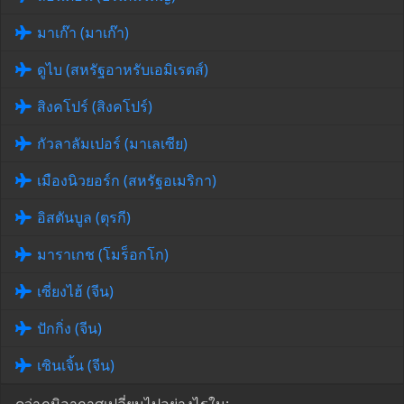
มาเก๊า (มาเก๊า)
ดูไบ (สหรัฐอาหรับเอมิเรตส์)
สิงคโปร์ (สิงคโปร์)
กัวลาลัมเปอร์ (มาเลเซีย)
เมืองนิวยอร์ก (สหรัฐอเมริกา)
อิสตันบูล (ตุรกี)
มาราเกช (โมร็อกโก)
เซี่ยงไฮ้ (จีน)
ปักกิ่ง (จีน)
เซินเจิ้น (จีน)