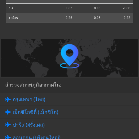
ธ.ค.
0.63
0.03
-0.60
⌀ เดือน
0.25
0.03
-0.22
สำรวจสภาพภูมิอากาศใน:
กรุงเทพฯ (ไทย)
เม็กซิโกซิตี้ (เม็กซิโก)
ปารีส (ฝรั่งเศส)
ลอนดอน (บริเตนใหญ่)