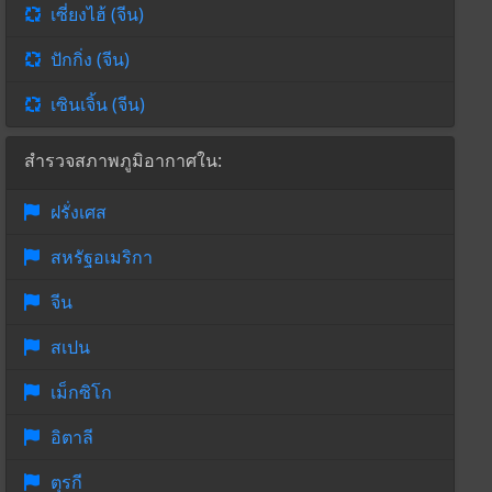
เซี่ยงไฮ้ (จีน)
ปักกิ่ง (จีน)
เซินเจิ้น (จีน)
สำรวจสภาพภูมิอากาศใน:
ฝรั่งเศส
สหรัฐอเมริกา
จีน
สเปน
เม็กซิโก
อิตาลี
ตุรกี