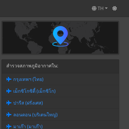
TH
สำรวจสภาพภูมิอากาศใน:
กรุงเทพฯ (ไทย)
เม็กซิโกซิตี้ (เม็กซิโก)
ปารีส (ฝรั่งเศส)
ลอนดอน (บริเตนใหญ่)
มาเก๊า (มาเก๊า)