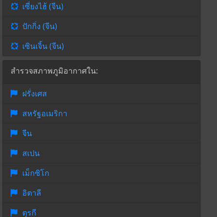
เซี่ยงไฮ้ (จีน)
ปักกิ่ง (จีน)
เซินเจิ้น (จีน)
สำรวจสภาพภูมิอากาศใน:
ฝรั่งเศส
สหรัฐอเมริกา
จีน
สเปน
เม็กซิโก
อิตาลี
ตุรกี