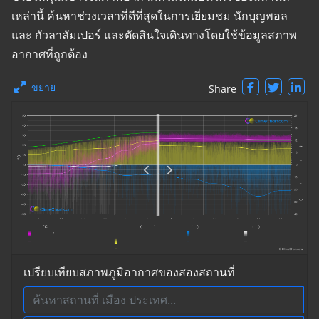
เหล่านี้ ค้นหาช่วงเวลาที่ดีที่สุดในการเยี่ยมชม นักบุญพอล
และ กัวลาลัมเปอร์ และตัดสินใจเดินทางโดยใช้ข้อมูลสภาพ
อากาศที่ถูกต้อง
ขยาย
Share
เปรียบเทียบสภาพภูมิอากาศของสองสถานที่