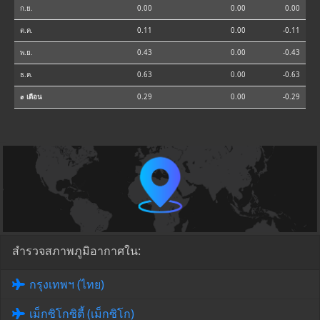
ก.ย.
0.00
0.00
0.00
ต.ค.
0.11
0.00
-0.11
พ.ย.
0.43
0.00
-0.43
ธ.ค.
0.63
0.00
-0.63
⌀ เดือน
0.29
0.00
-0.29
สำรวจสภาพภูมิอากาศใน:
กรุงเทพฯ (ไทย)
เม็กซิโกซิตี้ (เม็กซิโก)