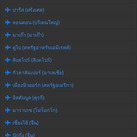
ปารีส (ฝรั่งเศส)
ลอนดอน (บริเตนใหญ่)
มาเก๊า (มาเก๊า)
ดูไบ (สหรัฐอาหรับเอมิเรตส์)
สิงคโปร์ (สิงคโปร์)
กัวลาลัมเปอร์ (มาเลเซีย)
เมืองนิวยอร์ก (สหรัฐอเมริกา)
อิสตันบูล (ตุรกี)
มาราเกช (โมร็อกโก)
เซี่ยงไฮ้ (จีน)
ปักกิ่ง (จีน)