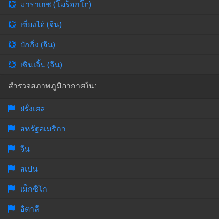
มาราเกช (โมร็อกโก)
เซี่ยงไฮ้ (จีน)
ปักกิ่ง (จีน)
เซินเจิ้น (จีน)
สำรวจสภาพภูมิอากาศใน:
ฝรั่งเศส
สหรัฐอเมริกา
จีน
สเปน
เม็กซิโก
อิตาลี