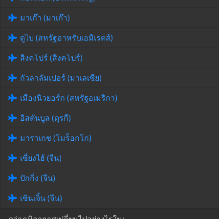
มาเก๊า (มาเก๊า)
ดูไบ (สหรัฐอาหรับเอมิเรตส์)
สิงคโปร์ (สิงคโปร์)
กัวลาลัมเปอร์ (มาเลเซีย)
เมืองนิวยอร์ก (สหรัฐอเมริกา)
อิสตันบูล (ตุรกี)
มาราเกช (โมร็อกโก)
เซี่ยงไฮ้ (จีน)
ปักกิ่ง (จีน)
เซินเจิ้น (จีน)