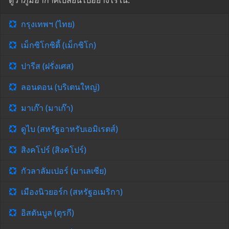
ดูว่าภูมิอากาศเปลี่ยนไปอย่างไรใน:
กรุงเทพฯ (ไทย)
เม็กซิโกซิตี้ (เม็กซิโก)
ปารีส (ฝรั่งเศส)
ลอนดอน (บริเตนใหญ่)
มาเก๊า (มาเก๊า)
ดูไบ (สหรัฐอาหรับเอมิเรตส์)
สิงคโปร์ (สิงคโปร์)
กัวลาลัมเปอร์ (มาเลเซีย)
เมืองนิวยอร์ก (สหรัฐอเมริกา)
อิสตันบูล (ตุรกี)