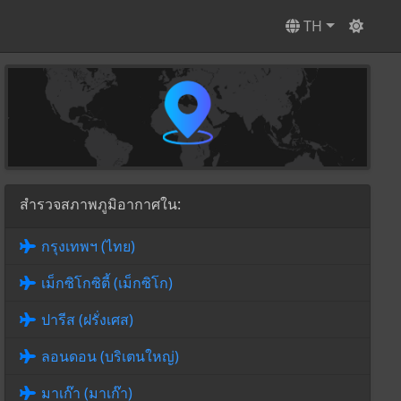
TH
สำรวจสภาพภูมิอากาศใน:
กรุงเทพฯ (ไทย)
เม็กซิโกซิตี้ (เม็กซิโก)
ปารีส (ฝรั่งเศส)
ลอนดอน (บริเตนใหญ่)
มาเก๊า (มาเก๊า)