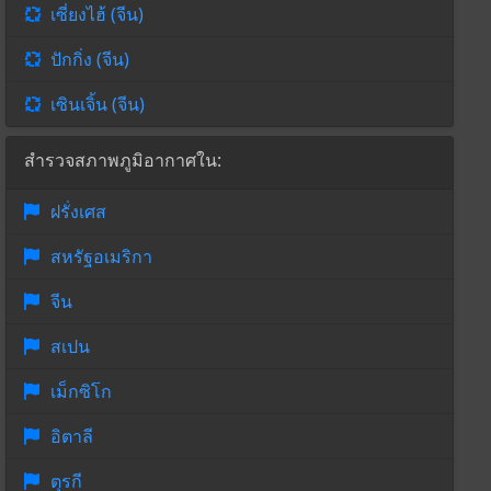
เซี่ยงไฮ้ (จีน)
ปักกิ่ง (จีน)
เซินเจิ้น (จีน)
สำรวจสภาพภูมิอากาศใน:
ฝรั่งเศส
สหรัฐอเมริกา
จีน
สเปน
เม็กซิโก
อิตาลี
ตุรกี