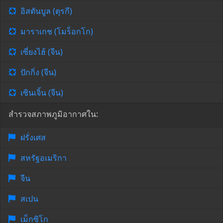
อิสตันบูล (ตุรกี)
มาราเกช (โมร็อกโก)
เซี่ยงไฮ้ (จีน)
ปักกิ่ง (จีน)
เซินเจิ้น (จีน)
สำรวจสภาพภูมิอากาศใน:
ฝรั่งเศส
สหรัฐอเมริกา
จีน
สเปน
เม็กซิโก