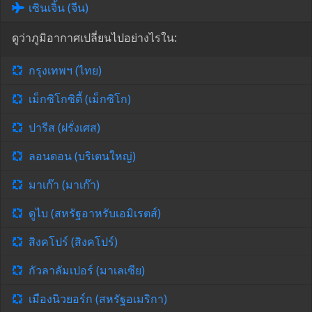
เซินเจิ้น (จีน)
ดูว่าภูมิอากาศเปลี่ยนไปอย่างไรใน:
กรุงเทพฯ (ไทย)
เม็กซิโกซิตี้ (เม็กซิโก)
ปารีส (ฝรั่งเศส)
ลอนดอน (บริเตนใหญ่)
มาเก๊า (มาเก๊า)
ดูไบ (สหรัฐอาหรับเอมิเรตส์)
สิงคโปร์ (สิงคโปร์)
กัวลาลัมเปอร์ (มาเลเซีย)
เมืองนิวยอร์ก (สหรัฐอเมริกา)