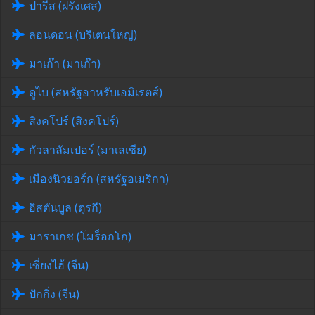
ปารีส (ฝรั่งเศส)
ลอนดอน (บริเตนใหญ่)
มาเก๊า (มาเก๊า)
ดูไบ (สหรัฐอาหรับเอมิเรตส์)
สิงคโปร์ (สิงคโปร์)
กัวลาลัมเปอร์ (มาเลเซีย)
เมืองนิวยอร์ก (สหรัฐอเมริกา)
อิสตันบูล (ตุรกี)
มาราเกช (โมร็อกโก)
เซี่ยงไฮ้ (จีน)
ปักกิ่ง (จีน)