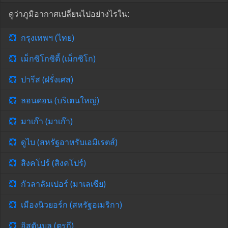
ดูว่าภูมิอากาศเปลี่ยนไปอย่างไรใน:
กรุงเทพฯ (ไทย)
เม็กซิโกซิตี้ (เม็กซิโก)
ปารีส (ฝรั่งเศส)
ลอนดอน (บริเตนใหญ่)
มาเก๊า (มาเก๊า)
ดูไบ (สหรัฐอาหรับเอมิเรตส์)
สิงคโปร์ (สิงคโปร์)
กัวลาลัมเปอร์ (มาเลเซีย)
เมืองนิวยอร์ก (สหรัฐอเมริกา)
อิสตันบูล (ตุรกี)