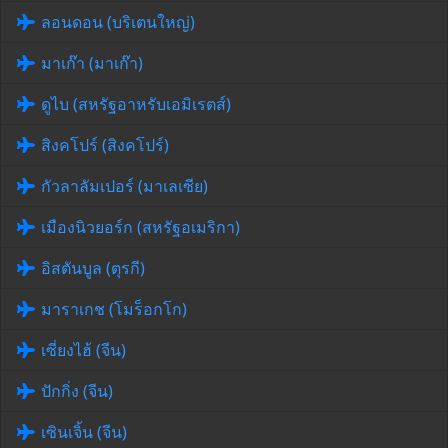
ลอนดอน (บริเตนใหญ่)
มาเก๊า (มาเก๊า)
ดูไบ (สหรัฐอาหรับเอมิเรตส์)
สิงคโปร์ (สิงคโปร์)
กัวลาลัมเปอร์ (มาเลเซีย)
เมืองนิวยอร์ก (สหรัฐอเมริกา)
อิสตันบูล (ตุรกี)
มาราเกช (โมร็อกโก)
เซี่ยงไฮ้ (จีน)
ปักกิ่ง (จีน)
เซินเจิ้น (จีน)