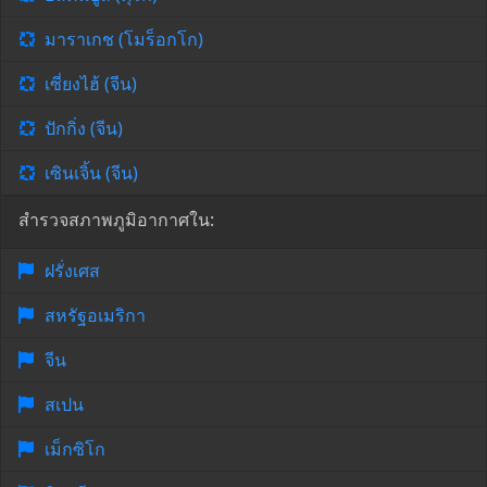
มาราเกช (โมร็อกโก)
เซี่ยงไฮ้ (จีน)
ปักกิ่ง (จีน)
เซินเจิ้น (จีน)
สำรวจสภาพภูมิอากาศใน:
ฝรั่งเศส
สหรัฐอเมริกา
จีน
สเปน
เม็กซิโก