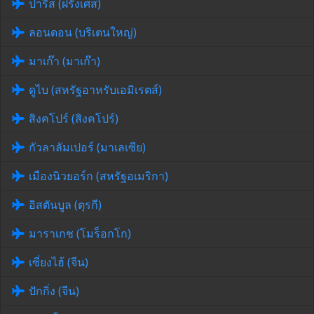
ปารีส (ฝรั่งเศส)
ลอนดอน (บริเตนใหญ่)
มาเก๊า (มาเก๊า)
ดูไบ (สหรัฐอาหรับเอมิเรตส์)
สิงคโปร์ (สิงคโปร์)
กัวลาลัมเปอร์ (มาเลเซีย)
เมืองนิวยอร์ก (สหรัฐอเมริกา)
อิสตันบูล (ตุรกี)
มาราเกช (โมร็อกโก)
เซี่ยงไฮ้ (จีน)
ปักกิ่ง (จีน)