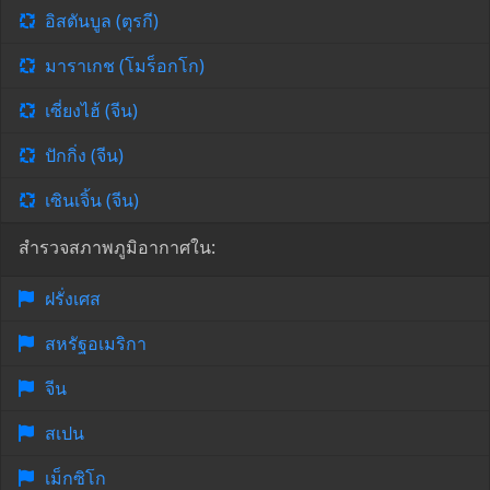
อิสตันบูล (ตุรกี)
มาราเกช (โมร็อกโก)
เซี่ยงไฮ้ (จีน)
ปักกิ่ง (จีน)
เซินเจิ้น (จีน)
สำรวจสภาพภูมิอากาศใน:
ฝรั่งเศส
สหรัฐอเมริกา
จีน
สเปน
เม็กซิโก