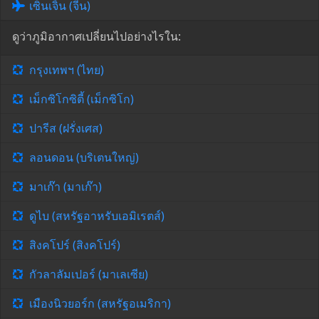
เซินเจิ้น (จีน)
ดูว่าภูมิอากาศเปลี่ยนไปอย่างไรใน:
กรุงเทพฯ (ไทย)
เม็กซิโกซิตี้ (เม็กซิโก)
ปารีส (ฝรั่งเศส)
ลอนดอน (บริเตนใหญ่)
มาเก๊า (มาเก๊า)
ดูไบ (สหรัฐอาหรับเอมิเรตส์)
สิงคโปร์ (สิงคโปร์)
กัวลาลัมเปอร์ (มาเลเซีย)
เมืองนิวยอร์ก (สหรัฐอเมริกา)