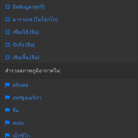
อิสตันบูล (ตุรกี)
มาราเกช (โมร็อกโก)
เซี่ยงไฮ้ (จีน)
ปักกิ่ง (จีน)
เซินเจิ้น (จีน)
สำรวจสภาพภูมิอากาศใน:
ฝรั่งเศส
สหรัฐอเมริกา
จีน
สเปน
เม็กซิโก