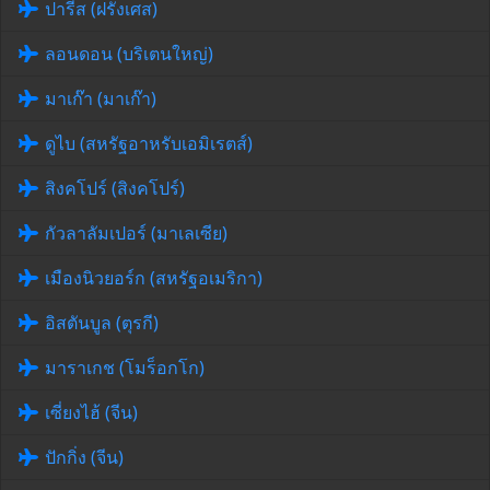
ปารีส (ฝรั่งเศส)
ลอนดอน (บริเตนใหญ่)
มาเก๊า (มาเก๊า)
ดูไบ (สหรัฐอาหรับเอมิเรตส์)
สิงคโปร์ (สิงคโปร์)
กัวลาลัมเปอร์ (มาเลเซีย)
เมืองนิวยอร์ก (สหรัฐอเมริกา)
อิสตันบูล (ตุรกี)
มาราเกช (โมร็อกโก)
เซี่ยงไฮ้ (จีน)
ปักกิ่ง (จีน)