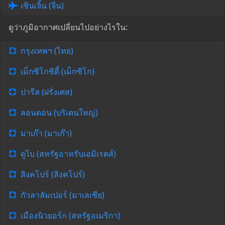
เซินเจิ้น (จีน)
ดูว่าภูมิอากาศเปลี่ยนไปอย่างไรใน:
กรุงเทพฯ (ไทย)
เม็กซิโกซิตี้ (เม็กซิโก)
ปารีส (ฝรั่งเศส)
ลอนดอน (บริเตนใหญ่)
มาเก๊า (มาเก๊า)
ดูไบ (สหรัฐอาหรับเอมิเรตส์)
สิงคโปร์ (สิงคโปร์)
กัวลาลัมเปอร์ (มาเลเซีย)
เมืองนิวยอร์ก (สหรัฐอเมริกา)