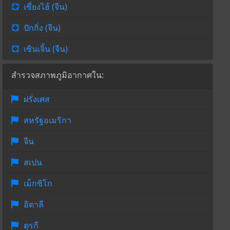
เซี่ยงไฮ้ (จีน)
ปักกิ่ง (จีน)
เซินเจิ้น (จีน)
สำรวจสภาพภูมิอากาศใน:
ฝรั่งเศส
สหรัฐอเมริกา
จีน
สเปน
เม็กซิโก
อิตาลี
ตุรกี