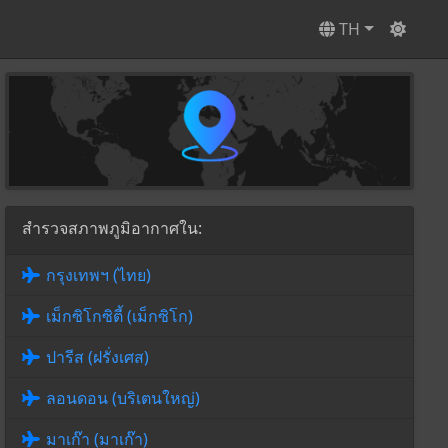
TH
สำรวจสภาพภูมิอากาศใน:
กรุงเทพฯ (ไทย)
เม็กซิโกซิตี้ (เม็กซิโก)
ปารีส (ฝรั่งเศส)
ลอนดอน (บริเตนใหญ่)
มาเก๊า (มาเก๊า)