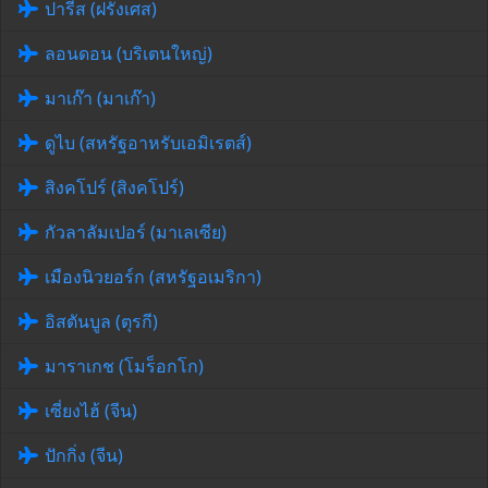
ปารีส (ฝรั่งเศส)
ลอนดอน (บริเตนใหญ่)
มาเก๊า (มาเก๊า)
ดูไบ (สหรัฐอาหรับเอมิเรตส์)
สิงคโปร์ (สิงคโปร์)
กัวลาลัมเปอร์ (มาเลเซีย)
เมืองนิวยอร์ก (สหรัฐอเมริกา)
อิสตันบูล (ตุรกี)
มาราเกช (โมร็อกโก)
เซี่ยงไฮ้ (จีน)
ปักกิ่ง (จีน)