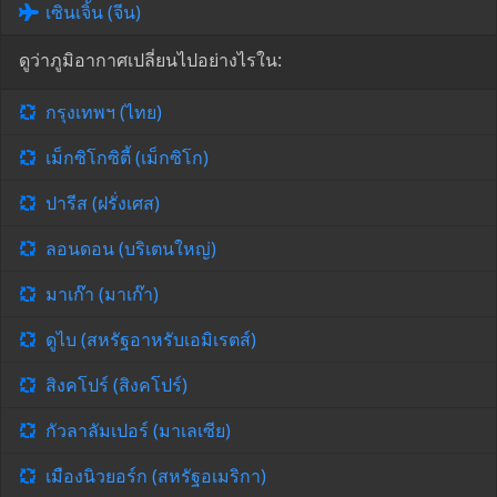
เซินเจิ้น (จีน)
ดูว่าภูมิอากาศเปลี่ยนไปอย่างไรใน:
กรุงเทพฯ (ไทย)
เม็กซิโกซิตี้ (เม็กซิโก)
ปารีส (ฝรั่งเศส)
ลอนดอน (บริเตนใหญ่)
มาเก๊า (มาเก๊า)
ดูไบ (สหรัฐอาหรับเอมิเรตส์)
สิงคโปร์ (สิงคโปร์)
กัวลาลัมเปอร์ (มาเลเซีย)
เมืองนิวยอร์ก (สหรัฐอเมริกา)