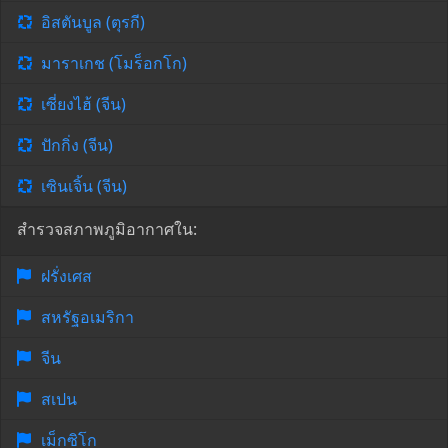
อิสตันบูล (ตุรกี)
มาราเกช (โมร็อกโก)
เซี่ยงไฮ้ (จีน)
ปักกิ่ง (จีน)
เซินเจิ้น (จีน)
สำรวจสภาพภูมิอากาศใน:
ฝรั่งเศส
สหรัฐอเมริกา
จีน
สเปน
เม็กซิโก