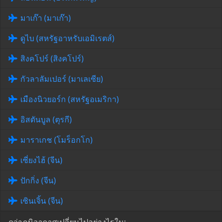
มาเก๊า (มาเก๊า)
ดูไบ (สหรัฐอาหรับเอมิเรตส์)
สิงคโปร์ (สิงคโปร์)
กัวลาลัมเปอร์ (มาเลเซีย)
เมืองนิวยอร์ก (สหรัฐอเมริกา)
อิสตันบูล (ตุรกี)
มาราเกช (โมร็อกโก)
เซี่ยงไฮ้ (จีน)
ปักกิ่ง (จีน)
เซินเจิ้น (จีน)