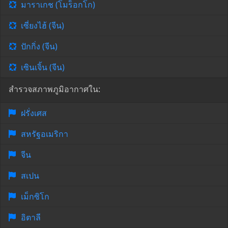
มาราเกช (โมร็อกโก)
เซี่ยงไฮ้ (จีน)
ปักกิ่ง (จีน)
เซินเจิ้น (จีน)
สำรวจสภาพภูมิอากาศใน:
ฝรั่งเศส
สหรัฐอเมริกา
จีน
สเปน
เม็กซิโก
อิตาลี