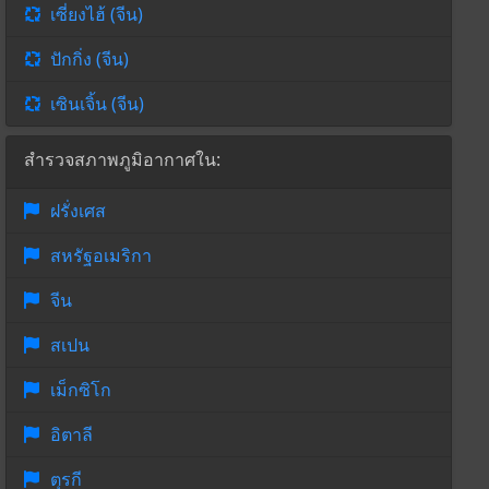
เซี่ยงไฮ้ (จีน)
ปักกิ่ง (จีน)
เซินเจิ้น (จีน)
สำรวจสภาพภูมิอากาศใน:
ฝรั่งเศส
สหรัฐอเมริกา
จีน
สเปน
เม็กซิโก
อิตาลี
ตุรกี