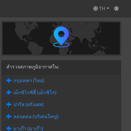
TH
สำรวจสภาพภูมิอากาศใน:
กรุงเทพฯ (ไทย)
เม็กซิโกซิตี้ (เม็กซิโก)
ปารีส (ฝรั่งเศส)
ลอนดอน (บริเตนใหญ่)
มาเก๊า (มาเก๊า)