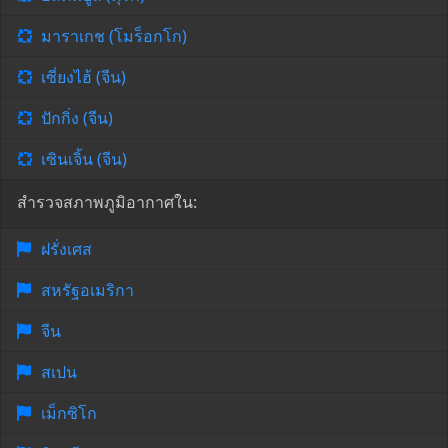
มาราเกช (โมร็อกโก)
เซี่ยงไฮ้ (จีน)
ปักกิ่ง (จีน)
เซินเจิ้น (จีน)
สำรวจสภาพภูมิอากาศใน:
ฝรั่งเศส
สหรัฐอเมริกา
จีน
สเปน
เม็กซิโก