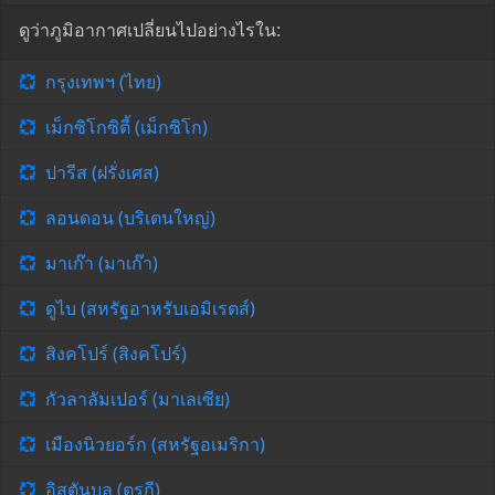
ดูว่าภูมิอากาศเปลี่ยนไปอย่างไรใน:
กรุงเทพฯ (ไทย)
เม็กซิโกซิตี้ (เม็กซิโก)
ปารีส (ฝรั่งเศส)
ลอนดอน (บริเตนใหญ่)
มาเก๊า (มาเก๊า)
ดูไบ (สหรัฐอาหรับเอมิเรตส์)
สิงคโปร์ (สิงคโปร์)
กัวลาลัมเปอร์ (มาเลเซีย)
เมืองนิวยอร์ก (สหรัฐอเมริกา)
อิสตันบูล (ตุรกี)