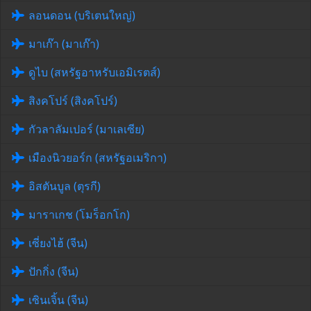
ลอนดอน (บริเตนใหญ่)
มาเก๊า (มาเก๊า)
ดูไบ (สหรัฐอาหรับเอมิเรตส์)
สิงคโปร์ (สิงคโปร์)
กัวลาลัมเปอร์ (มาเลเซีย)
เมืองนิวยอร์ก (สหรัฐอเมริกา)
อิสตันบูล (ตุรกี)
มาราเกช (โมร็อกโก)
เซี่ยงไฮ้ (จีน)
ปักกิ่ง (จีน)
เซินเจิ้น (จีน)