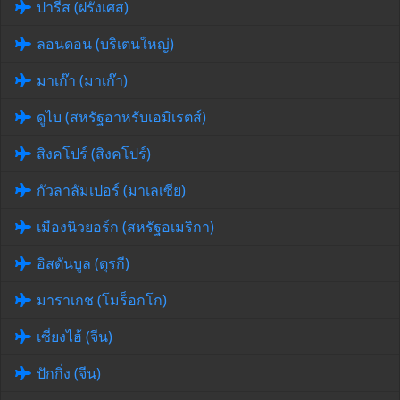
ปารีส (ฝรั่งเศส)
ลอนดอน (บริเตนใหญ่)
มาเก๊า (มาเก๊า)
ดูไบ (สหรัฐอาหรับเอมิเรตส์)
สิงคโปร์ (สิงคโปร์)
กัวลาลัมเปอร์ (มาเลเซีย)
เมืองนิวยอร์ก (สหรัฐอเมริกา)
อิสตันบูล (ตุรกี)
มาราเกช (โมร็อกโก)
เซี่ยงไฮ้ (จีน)
ปักกิ่ง (จีน)