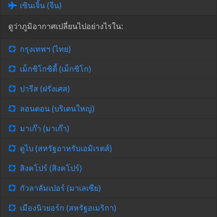
เซินเจิ้น (จีน)
ดูว่าภูมิอากาศเปลี่ยนไปอย่างไรใน:
กรุงเทพฯ (ไทย)
เม็กซิโกซิตี้ (เม็กซิโก)
ปารีส (ฝรั่งเศส)
ลอนดอน (บริเตนใหญ่)
มาเก๊า (มาเก๊า)
ดูไบ (สหรัฐอาหรับเอมิเรตส์)
สิงคโปร์ (สิงคโปร์)
กัวลาลัมเปอร์ (มาเลเซีย)
เมืองนิวยอร์ก (สหรัฐอเมริกา)