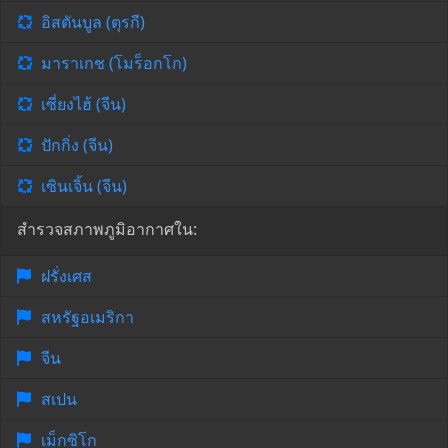
อิสตันบูล (ตุรกี)
มาราเกช (โมร็อกโก)
เซี่ยงไฮ้ (จีน)
ปักกิ่ง (จีน)
เซินเจิ้น (จีน)
สำรวจสภาพภูมิอากาศใน:
ฝรั่งเศส
สหรัฐอเมริกา
จีน
สเปน
เม็กซิโก