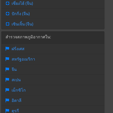
เซี่ยงไฮ้ (จีน)
ปักกิ่ง (จีน)
เซินเจิ้น (จีน)
สำรวจสภาพภูมิอากาศใน:
ฝรั่งเศส
สหรัฐอเมริกา
จีน
สเปน
เม็กซิโก
อิตาลี
ตุรกี