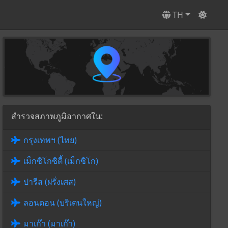
TH
สำรวจสภาพภูมิอากาศใน:
กรุงเทพฯ (ไทย)
เม็กซิโกซิตี้ (เม็กซิโก)
ปารีส (ฝรั่งเศส)
ลอนดอน (บริเตนใหญ่)
มาเก๊า (มาเก๊า)