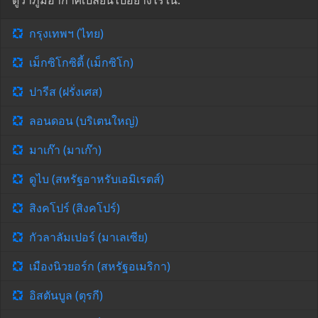
ดูว่าภูมิอากาศเปลี่ยนไปอย่างไรใน:
กรุงเทพฯ (ไทย)
เม็กซิโกซิตี้ (เม็กซิโก)
ปารีส (ฝรั่งเศส)
ลอนดอน (บริเตนใหญ่)
มาเก๊า (มาเก๊า)
ดูไบ (สหรัฐอาหรับเอมิเรตส์)
สิงคโปร์ (สิงคโปร์)
กัวลาลัมเปอร์ (มาเลเซีย)
เมืองนิวยอร์ก (สหรัฐอเมริกา)
อิสตันบูล (ตุรกี)