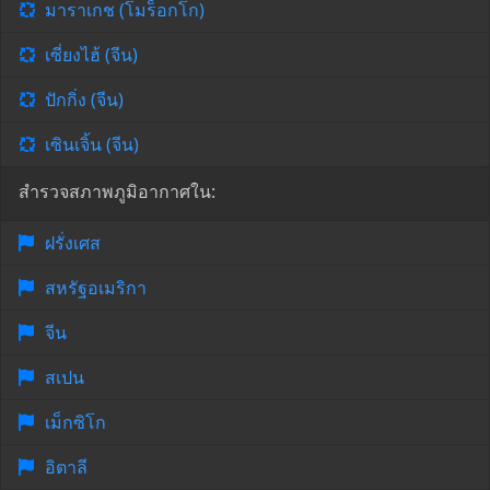
มาราเกช (โมร็อกโก)
เซี่ยงไฮ้ (จีน)
ปักกิ่ง (จีน)
เซินเจิ้น (จีน)
สำรวจสภาพภูมิอากาศใน:
ฝรั่งเศส
สหรัฐอเมริกา
จีน
สเปน
เม็กซิโก
อิตาลี