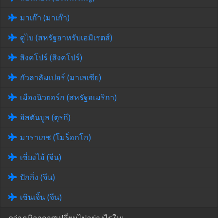
มาเก๊า (มาเก๊า)
ดูไบ (สหรัฐอาหรับเอมิเรตส์)
สิงคโปร์ (สิงคโปร์)
กัวลาลัมเปอร์ (มาเลเซีย)
เมืองนิวยอร์ก (สหรัฐอเมริกา)
อิสตันบูล (ตุรกี)
มาราเกช (โมร็อกโก)
เซี่ยงไฮ้ (จีน)
ปักกิ่ง (จีน)
เซินเจิ้น (จีน)