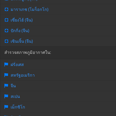
มาราเกช (โมร็อกโก)
เซี่ยงไฮ้ (จีน)
ปักกิ่ง (จีน)
เซินเจิ้น (จีน)
สำรวจสภาพภูมิอากาศใน:
ฝรั่งเศส
สหรัฐอเมริกา
จีน
สเปน
เม็กซิโก