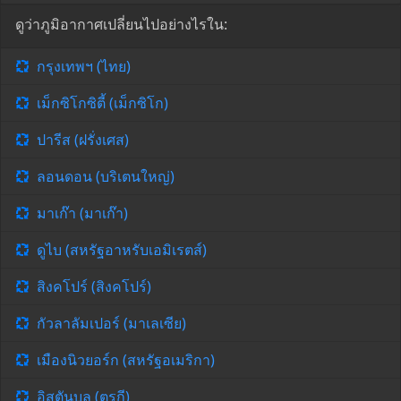
ดูว่าภูมิอากาศเปลี่ยนไปอย่างไรใน:
กรุงเทพฯ (ไทย)
เม็กซิโกซิตี้ (เม็กซิโก)
ปารีส (ฝรั่งเศส)
ลอนดอน (บริเตนใหญ่)
มาเก๊า (มาเก๊า)
ดูไบ (สหรัฐอาหรับเอมิเรตส์)
สิงคโปร์ (สิงคโปร์)
กัวลาลัมเปอร์ (มาเลเซีย)
เมืองนิวยอร์ก (สหรัฐอเมริกา)
อิสตันบูล (ตุรกี)