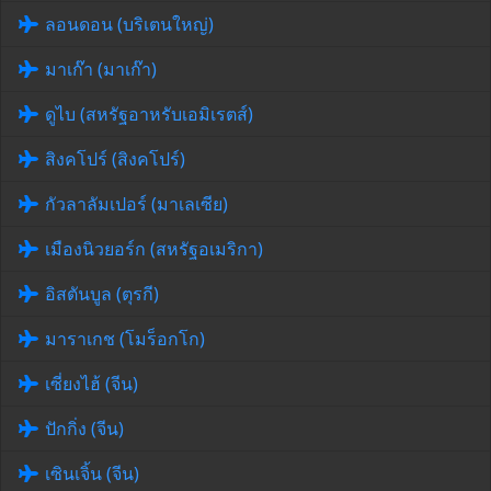
ลอนดอน (บริเตนใหญ่)
มาเก๊า (มาเก๊า)
ดูไบ (สหรัฐอาหรับเอมิเรตส์)
สิงคโปร์ (สิงคโปร์)
กัวลาลัมเปอร์ (มาเลเซีย)
เมืองนิวยอร์ก (สหรัฐอเมริกา)
อิสตันบูล (ตุรกี)
มาราเกช (โมร็อกโก)
เซี่ยงไฮ้ (จีน)
ปักกิ่ง (จีน)
เซินเจิ้น (จีน)