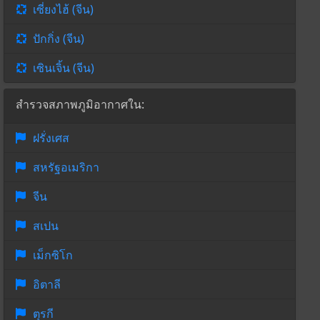
เซี่ยงไฮ้ (จีน)
ปักกิ่ง (จีน)
เซินเจิ้น (จีน)
สำรวจสภาพภูมิอากาศใน:
ฝรั่งเศส
สหรัฐอเมริกา
จีน
สเปน
เม็กซิโก
อิตาลี
ตุรกี