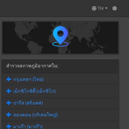
TH
สำรวจสภาพภูมิอากาศใน:
กรุงเทพฯ (ไทย)
เม็กซิโกซิตี้ (เม็กซิโก)
ปารีส (ฝรั่งเศส)
ลอนดอน (บริเตนใหญ่)
มาเก๊า (มาเก๊า)