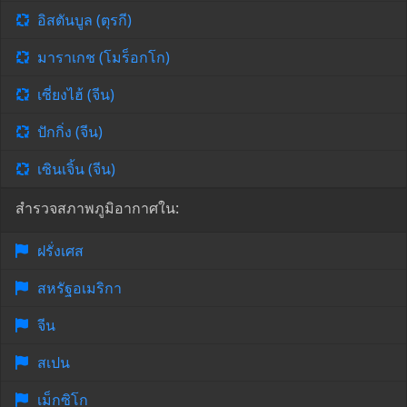
อิสตันบูล (ตุรกี)
มาราเกช (โมร็อกโก)
เซี่ยงไฮ้ (จีน)
ปักกิ่ง (จีน)
เซินเจิ้น (จีน)
สำรวจสภาพภูมิอากาศใน:
ฝรั่งเศส
สหรัฐอเมริกา
จีน
สเปน
เม็กซิโก