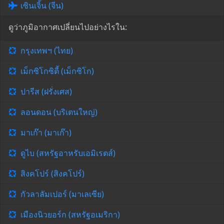
เซินเจิ้น (จีน)
ดูว่าภูมิอากาศเปลี่ยนไปอย่างไรใน:
กรุงเทพฯ (ไทย)
เม็กซิโกซิตี้ (เม็กซิโก)
ปารีส (ฝรั่งเศส)
ลอนดอน (บริเตนใหญ่)
มาเก๊า (มาเก๊า)
ดูไบ (สหรัฐอาหรับเอมิเรตส์)
สิงคโปร์ (สิงคโปร์)
กัวลาลัมเปอร์ (มาเลเซีย)
เมืองนิวยอร์ก (สหรัฐอเมริกา)