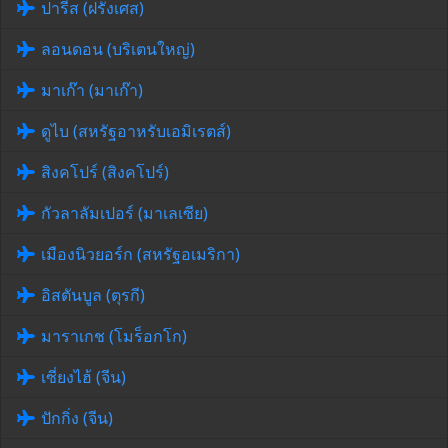
ปารีส (ฝรั่งเศส)
ลอนดอน (บริเตนใหญ่)
มาเก๊า (มาเก๊า)
ดูไบ (สหรัฐอาหรับเอมิเรตส์)
สิงคโปร์ (สิงคโปร์)
กัวลาลัมเปอร์ (มาเลเซีย)
เมืองนิวยอร์ก (สหรัฐอเมริกา)
อิสตันบูล (ตุรกี)
มาราเกช (โมร็อกโก)
เซี่ยงไฮ้ (จีน)
ปักกิ่ง (จีน)