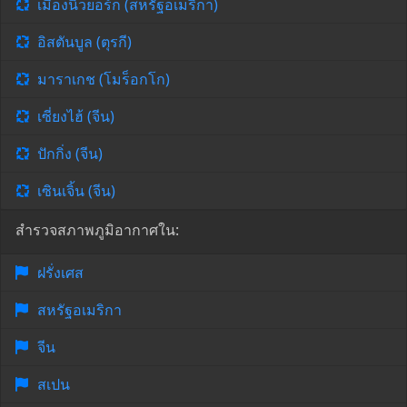
เมืองนิวยอร์ก (สหรัฐอเมริกา)
อิสตันบูล (ตุรกี)
มาราเกช (โมร็อกโก)
เซี่ยงไฮ้ (จีน)
ปักกิ่ง (จีน)
เซินเจิ้น (จีน)
สำรวจสภาพภูมิอากาศใน:
ฝรั่งเศส
สหรัฐอเมริกา
จีน
สเปน