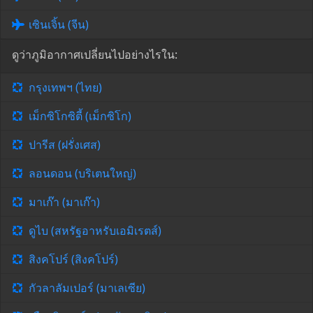
เซินเจิ้น (จีน)
ดูว่าภูมิอากาศเปลี่ยนไปอย่างไรใน:
กรุงเทพฯ (ไทย)
เม็กซิโกซิตี้ (เม็กซิโก)
ปารีส (ฝรั่งเศส)
ลอนดอน (บริเตนใหญ่)
มาเก๊า (มาเก๊า)
ดูไบ (สหรัฐอาหรับเอมิเรตส์)
สิงคโปร์ (สิงคโปร์)
กัวลาลัมเปอร์ (มาเลเซีย)