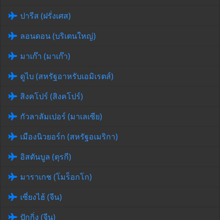
ปารีส (ฝรั่งเศส)
ลอนดอน (บริเตนใหญ่)
มาเก๊า (มาเก๊า)
ดูไบ (สหรัฐอาหรับเอมิเรตส์)
สิงคโปร์ (สิงคโปร์)
กัวลาลัมเปอร์ (มาเลเซีย)
เมืองนิวยอร์ก (สหรัฐอเมริกา)
อิสตันบูล (ตุรกี)
มาราเกช (โมร็อกโก)
เซี่ยงไฮ้ (จีน)
ปักกิ่ง (จีน)