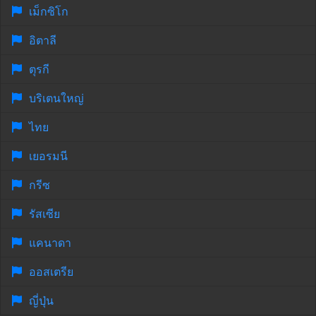
เม็กซิโก
อิตาลี
ตุรกี
บริเตนใหญ่
ไทย
เยอรมนี
กรีซ
รัสเซีย
แคนาดา
ออสเตรีย
ญี่ปุ่น