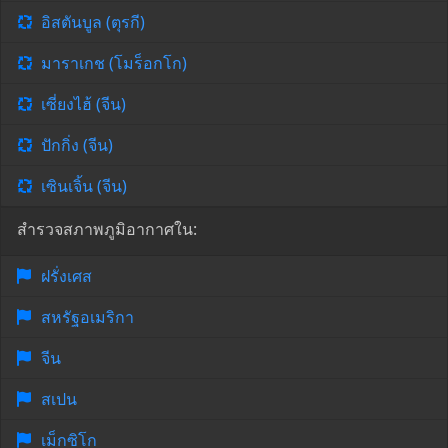
อิสตันบูล (ตุรกี)
มาราเกช (โมร็อกโก)
เซี่ยงไฮ้ (จีน)
ปักกิ่ง (จีน)
เซินเจิ้น (จีน)
สำรวจสภาพภูมิอากาศใน:
ฝรั่งเศส
สหรัฐอเมริกา
จีน
สเปน
เม็กซิโก