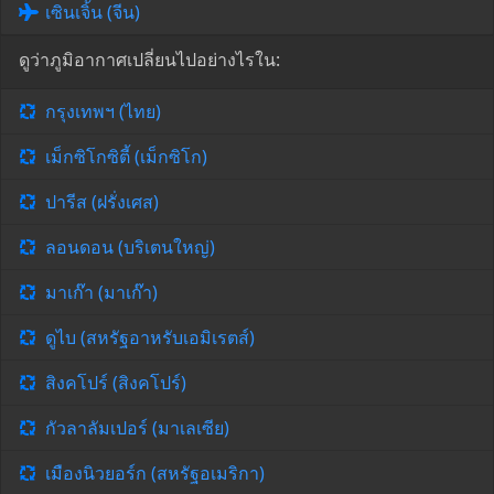
เซินเจิ้น (จีน)
ดูว่าภูมิอากาศเปลี่ยนไปอย่างไรใน:
กรุงเทพฯ (ไทย)
เม็กซิโกซิตี้ (เม็กซิโก)
ปารีส (ฝรั่งเศส)
ลอนดอน (บริเตนใหญ่)
มาเก๊า (มาเก๊า)
ดูไบ (สหรัฐอาหรับเอมิเรตส์)
สิงคโปร์ (สิงคโปร์)
กัวลาลัมเปอร์ (มาเลเซีย)
เมืองนิวยอร์ก (สหรัฐอเมริกา)