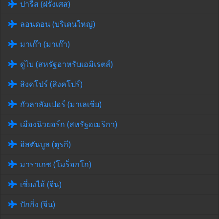
ปารีส (ฝรั่งเศส)
ลอนดอน (บริเตนใหญ่)
มาเก๊า (มาเก๊า)
ดูไบ (สหรัฐอาหรับเอมิเรตส์)
สิงคโปร์ (สิงคโปร์)
กัวลาลัมเปอร์ (มาเลเซีย)
เมืองนิวยอร์ก (สหรัฐอเมริกา)
อิสตันบูล (ตุรกี)
มาราเกช (โมร็อกโก)
เซี่ยงไฮ้ (จีน)
ปักกิ่ง (จีน)