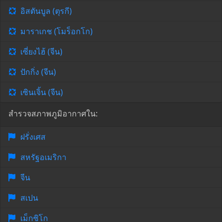
อิสตันบูล (ตุรกี)
มาราเกช (โมร็อกโก)
เซี่ยงไฮ้ (จีน)
ปักกิ่ง (จีน)
เซินเจิ้น (จีน)
สำรวจสภาพภูมิอากาศใน:
ฝรั่งเศส
สหรัฐอเมริกา
จีน
สเปน
เม็กซิโก