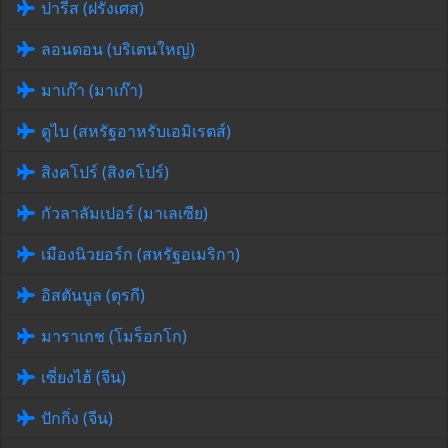
ปารีส (ฝรั่งเศส)
ลอนดอน (บริเตนใหญ่)
มาเก๊า (มาเก๊า)
ดูไบ (สหรัฐอาหรับเอมิเรตส์)
สิงคโปร์ (สิงคโปร์)
กัวลาลัมเปอร์ (มาเลเซีย)
เมืองนิวยอร์ก (สหรัฐอเมริกา)
อิสตันบูล (ตุรกี)
มาราเกช (โมร็อกโก)
เซี่ยงไฮ้ (จีน)
ปักกิ่ง (จีน)