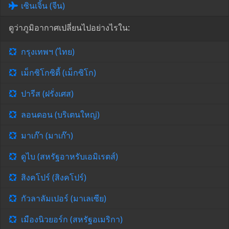
เซินเจิ้น (จีน)
ดูว่าภูมิอากาศเปลี่ยนไปอย่างไรใน:
กรุงเทพฯ (ไทย)
เม็กซิโกซิตี้ (เม็กซิโก)
ปารีส (ฝรั่งเศส)
ลอนดอน (บริเตนใหญ่)
มาเก๊า (มาเก๊า)
ดูไบ (สหรัฐอาหรับเอมิเรตส์)
สิงคโปร์ (สิงคโปร์)
กัวลาลัมเปอร์ (มาเลเซีย)
เมืองนิวยอร์ก (สหรัฐอเมริกา)