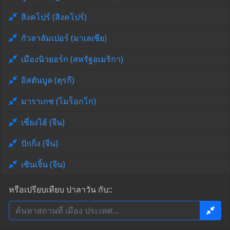
สิงคโปร์ (สิงคโปร์)
กัวลาลัมเปอร์ (มาเลเซีย)
เมืองนิวยอร์ก (สหรัฐอเมริกา)
อิสตันบูล (ตุรกี)
มาราเกช (โมร็อกโก)
เซี่ยงไฮ้ (จีน)
ปักกิ่ง (จีน)
เซินเจิ้น (จีน)
หรือเปรียบเทียบ ปาลาวัน กับ::