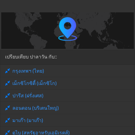
เปรียบเทียบ ปาลาวัน กับ::
กรุงเทพฯ (ไทย)
เม็กซิโกซิตี้ (เม็กซิโก)
ปารีส (ฝรั่งเศส)
ลอนดอน (บริเตนใหญ่)
มาเก๊า (มาเก๊า)
ดูไบ (สหรัฐอาหรับเอมิเรตส์)