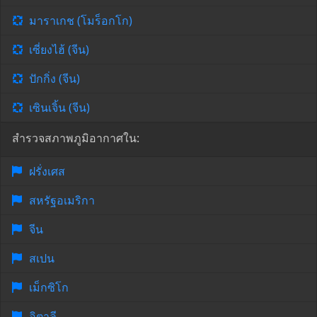
มาราเกช (โมร็อกโก)
เซี่ยงไฮ้ (จีน)
ปักกิ่ง (จีน)
เซินเจิ้น (จีน)
สำรวจสภาพภูมิอากาศใน:
ฝรั่งเศส
สหรัฐอเมริกา
จีน
สเปน
เม็กซิโก
อิตาลี