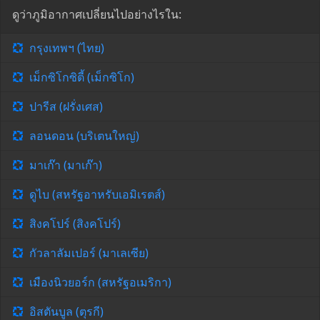
ดูว่าภูมิอากาศเปลี่ยนไปอย่างไรใน:
กรุงเทพฯ (ไทย)
เม็กซิโกซิตี้ (เม็กซิโก)
ปารีส (ฝรั่งเศส)
ลอนดอน (บริเตนใหญ่)
มาเก๊า (มาเก๊า)
ดูไบ (สหรัฐอาหรับเอมิเรตส์)
สิงคโปร์ (สิงคโปร์)
กัวลาลัมเปอร์ (มาเลเซีย)
เมืองนิวยอร์ก (สหรัฐอเมริกา)
อิสตันบูล (ตุรกี)