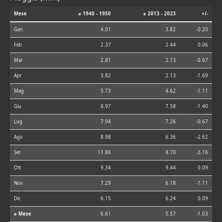
Mese
⌀ 1940 - 1950
⌀ 2013 - 2023
+/-
Gen
4.01
3.82
-0.20
Feb
2.37
2.44
0.06
Mar
2.81
2.13
-0.67
Apr
3.82
2.13
-1.69
Mag
5.73
4.62
-1.11
Giu
8.97
7.58
-1.40
Lug
7.94
7.26
-0.67
Ago
8.98
6.36
-2.62
Set
11.86
8.70
-3.16
Ott
9.34
9.44
0.09
Nov
7.29
6.18
-1.11
Dic
6.15
6.24
0.09
⌀ Mese
6.61
5.57
-1.03