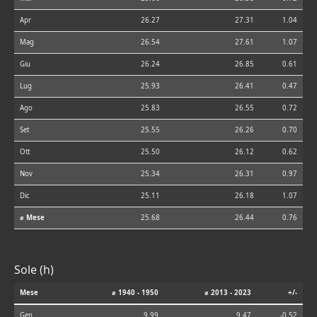
Apr
26.27
27.31
1.04
Mag
26.54
27.61
1.07
Giu
26.24
26.85
0.61
Lug
25.93
26.41
0.47
Ago
25.83
26.55
0.72
Set
25.55
26.26
0.70
Ott
25.50
26.12
0.62
Nov
25.34
26.31
0.97
Dic
25.11
26.18
1.07
⌀ Mese
25.68
26.44
0.76
Sole (h)
Mese
⌀ 1940 - 1950
⌀ 2013 - 2023
+/-
Gen
9.99
9.47
-0.52