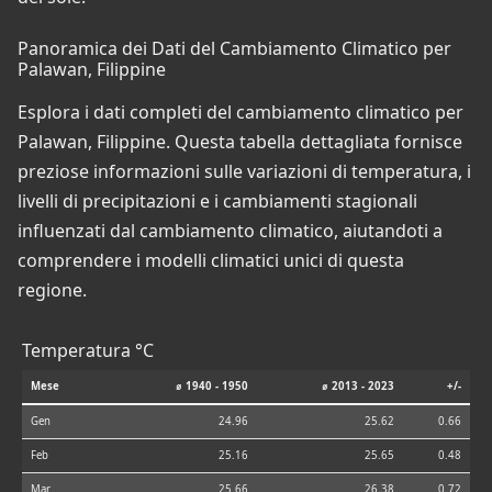
Panoramica dei Dati del Cambiamento Climatico per
Palawan, Filippine
Esplora i dati completi del cambiamento climatico per
Palawan, Filippine. Questa tabella dettagliata fornisce
preziose informazioni sulle variazioni di temperatura, i
livelli di precipitazioni e i cambiamenti stagionali
influenzati dal cambiamento climatico, aiutandoti a
comprendere i modelli climatici unici di questa
regione.
Temperatura °C
Mese
⌀ 1940 - 1950
⌀ 2013 - 2023
+/-
Gen
24.96
25.62
0.66
Feb
25.16
25.65
0.48
Mar
25.66
26.38
0.72