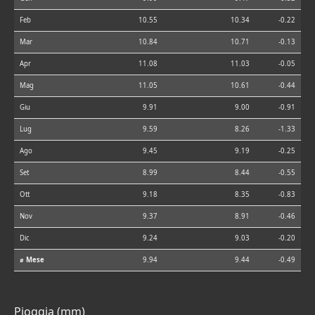
Feb
10.55
10.34
-0.22
Mar
10.84
10.71
-0.13
Apr
11.08
11.03
-0.05
Mag
11.05
10.61
-0.44
Giu
9.91
9.00
-0.91
Lug
9.59
8.26
-1.33
Ago
9.45
9.19
-0.25
Set
8.99
8.44
-0.55
Ott
9.18
8.35
-0.83
Nov
9.37
8.91
-0.46
Dic
9.24
9.03
-0.20
⌀ Mese
9.94
9.44
-0.49
Pioggia (mm)