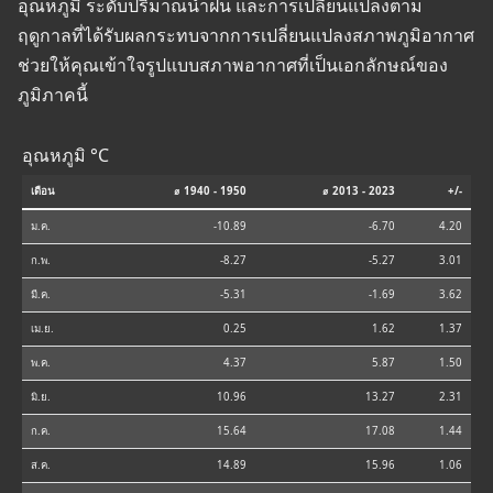
อุณหภูมิ ระดับปริมาณน้ำฝน และการเปลี่ยนแปลงตาม
ฤดูกาลที่ได้รับผลกระทบจากการเปลี่ยนแปลงสภาพภูมิอากาศ
ช่วยให้คุณเข้าใจรูปแบบสภาพอากาศที่เป็นเอกลักษณ์ของ
ภูมิภาคนี้
อุณหภูมิ °C
เดือน
⌀ 1940 - 1950
⌀ 2013 - 2023
+/-
ม.ค.
-10.89
-6.70
4.20
ก.พ.
-8.27
-5.27
3.01
มี.ค.
-5.31
-1.69
3.62
เม.ย.
0.25
1.62
1.37
พ.ค.
4.37
5.87
1.50
มิ.ย.
10.96
13.27
2.31
ก.ค.
15.64
17.08
1.44
ส.ค.
14.89
15.96
1.06