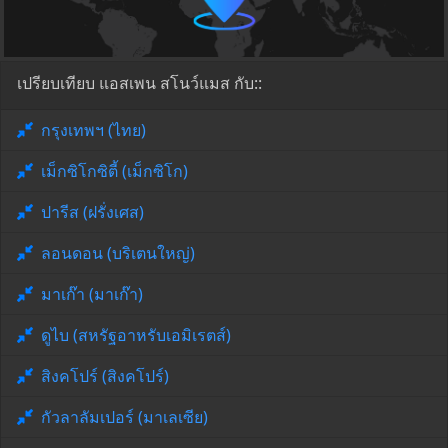
เปรียบเทียบ แอสเพน สโนว์แมส กับ::
กรุงเทพฯ (ไทย)
เม็กซิโกซิตี้ (เม็กซิโก)
ปารีส (ฝรั่งเศส)
ลอนดอน (บริเตนใหญ่)
มาเก๊า (มาเก๊า)
ดูไบ (สหรัฐอาหรับเอมิเรตส์)
สิงคโปร์ (สิงคโปร์)
กัวลาลัมเปอร์ (มาเลเซีย)