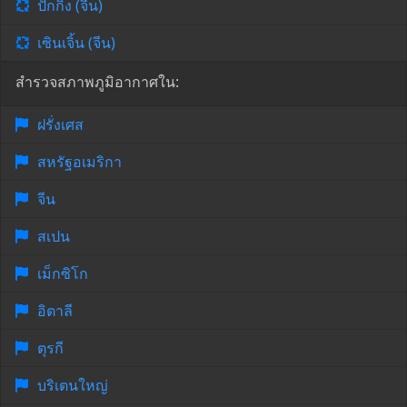
ปักกิ่ง (จีน)
เซินเจิ้น (จีน)
สำรวจสภาพภูมิอากาศใน:
ฝรั่งเศส
สหรัฐอเมริกา
จีน
สเปน
เม็กซิโก
อิตาลี
ตุรกี
บริเตนใหญ่