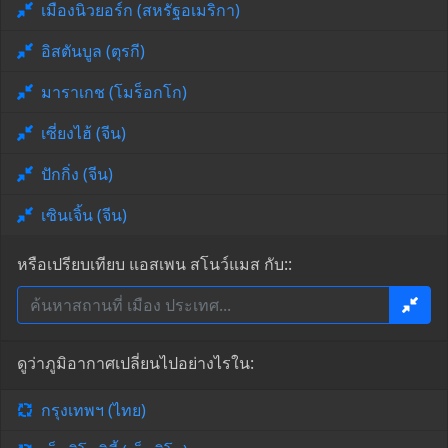
เมืองนิวยอร์ก (สหรัฐอเมริกา)
อิสตันบูล (ตุรกี)
มาราเกช (โมร็อกโก)
เซี่ยงไฮ้ (จีน)
ปักกิ่ง (จีน)
เซินเจิ้น (จีน)
หรือเปรียบเทียบ แอสเพน สโนว์แมส กับ::
ดูว่าภูมิอากาศเปลี่ยนไปอย่างไรใน:
กรุงเทพฯ (ไทย)