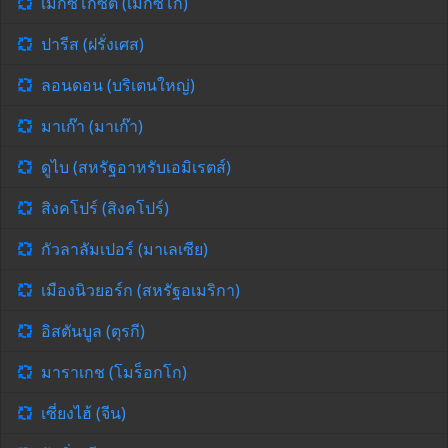
เม็กซิโกซิตี้ (เม็กซิโก)
ปารีส (ฝรั่งเศส)
ลอนดอน (บริเตนใหญ่)
มาเก๊า (มาเก๊า)
ดูไบ (สหรัฐอาหรับเอมิเรตส์)
สิงคโปร์ (สิงคโปร์)
กัวลาลัมเปอร์ (มาเลเซีย)
เมืองนิวยอร์ก (สหรัฐอเมริกา)
อิสตันบูล (ตุรกี)
มาราเกช (โมร็อกโก)
เซี่ยงไฮ้ (จีน)