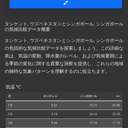
タシケント, ウズベキスタンとシンガポール, シンガポール
の気候比較データ概要
タシケント, ウズベキスタンとシンガポール, シンガポール
の包括的な気候比較データを探索しましょう。この詳細な
表は、気温の変動、降水量のレベル、および気候要因によ
る季節の変化に関する貴重な洞察を提供し、これらの地域
の独特な気象パターンを理解するのに役立ちます。
気温 °C
月
タシケント
シンガポール
+/-
1月
0.61
26.21
25.60
2月
3.19
26.52
23.33
3月
9.44
27.16
17.72