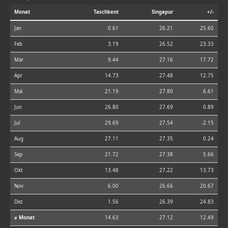
Monat
Taschkent
Singapur
+/-
Jan
0.61
26.21
25.60
Feb
3.19
26.52
23.33
Mär
9.44
27.16
17.72
Apr
14.73
27.48
12.75
Mai
21.19
27.80
6.61
Jun
26.80
27.69
0.89
Jul
29.69
27.54
-2.15
Aug
27.11
27.35
0.24
Sep
21.72
27.38
5.66
Okt
13.48
27.22
13.73
Nov
6.00
26.66
20.67
Dez
1.56
26.39
24.83
⌀ Monat
14.63
27.12
12.49