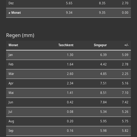
Dez
5.65
8.35
2.70
⌀ Monat
9.34
9.35
0.00
Regen (mm)
Monat
Taschkent
Singapur
+/-
Jan
1.30
6.39
5.09
Feb
1.64
4.42
2.78
Mär
2.60
4.85
2.25
Apr
2.34
7.51
5.16
Mai
1.41
8.51
7.10
Jun
0.42
7.84
7.42
Jul
0.08
5.34
5.26
Aug
0.20
5.95
5.75
Sep
0.16
5.98
5.82