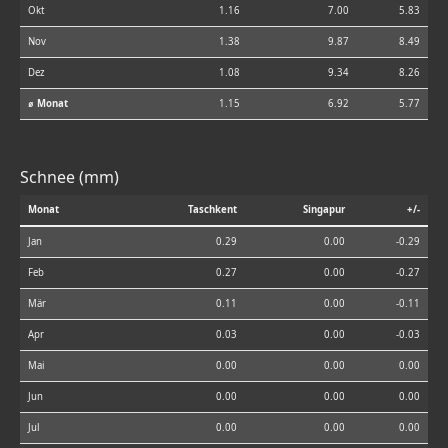
Okt
1.16
7.00
5.83
Nov
1.38
9.87
8.49
Dez
1.08
9.34
8.26
⌀ Monat
1.15
6.92
5.77
Schnee (mm)
Monat
Taschkent
Singapur
+/-
Jan
0.29
0.00
-0.29
Feb
0.27
0.00
-0.27
Mär
0.11
0.00
-0.11
Apr
0.03
0.00
-0.03
Mai
0.00
0.00
0.00
Jun
0.00
0.00
0.00
Jul
0.00
0.00
0.00