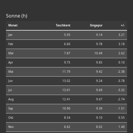
Sonne (h)
Monat
Taschkent
Singapur
+/-
Jan
5.93
9.14
3.21
Feb
6.60
9.78
3.18
Mär
7.87
10.49
2.62
Apr
9.75
9.85
0.10
Mai
11.79
9.42
-2.38
Jun
13.02
9.24
-3.78
Jul
13.01
9.69
-3.32
Aug
12.41
9.67
-2.74
Sep
10.90
9.39
-1.51
Okt
8.54
9.10
0.55
Nov
6.62
8.02
1.40