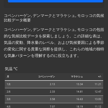
コペンハーゲン, デンマークとマラケシュ, モロッコの気候
比較データ概要
コペンハーゲン, デンマークとマラケシュ, モロッコの包括
的な気候比較データを探索しましょう。この詳細な表は、
気温の変動、降水量のレベル、および気候要因による季節
の変化に関する貴重な洞察を提供し、これらの地域の独特
な気象パターンを理解するのに役立ちます。
気温 °C
月
コペンハーゲン
マラケシュ
+/-
1月
2.13
13.34
11.21
2月
2.33
14.81
12.47
3月
3.58
16.63
13.05
4月
7.07
18.19
11.12