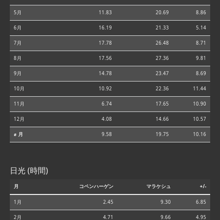
5月
11.83
20.69
8.86
6月
16.19
21.33
5.14
7月
17.78
26.48
8.71
8月
17.56
27.36
9.81
9月
14.78
23.47
8.69
10月
10.92
22.36
11.44
11月
6.74
17.65
10.90
12月
4.08
14.66
10.57
⌀ 月
9.58
19.75
10.16
日光 (時間)
月
コペンハーゲン
マラケシュ
+/-
1月
2.45
9.30
6.85
2月
4.71
9.66
4.95