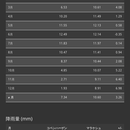
3月
6.53
10.61
4.08
4月
10.20
11.49
1.29
5月
11.55
12.13
0.58
6月
12.49
12.14
-0.35
7月
11.83
11.97
0.14
8月
10.47
11.41
0.94
9月
8.37
10.44
2.08
10月
4.85
10.07
5.22
11月
2.71
9.11
6.40
12月
1.93
8.91
6.98
⌀ 月
7.34
10.60
3.26
降雨量 (mm)
月
コペンハーゲン
マラケシュ
+/-