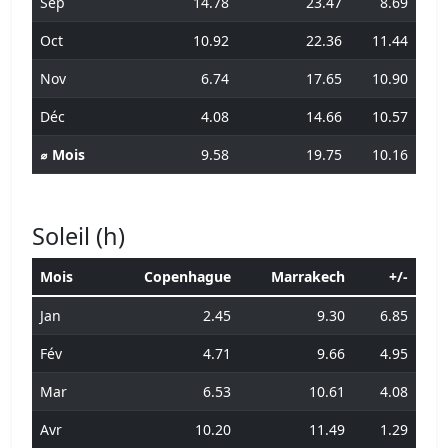
Sep
14.78
23.47
8.69
Oct
10.92
22.36
11.44
Nov
6.74
17.65
10.90
Déc
4.08
14.66
10.57
⌀ Mois
9.58
19.75
10.16
Soleil (h)
Mois
Copenhague
Marrakech
+/-
Jan
2.45
9.30
6.85
Fév
4.71
9.66
4.95
Mar
6.53
10.61
4.08
Avr
10.20
11.49
1.29