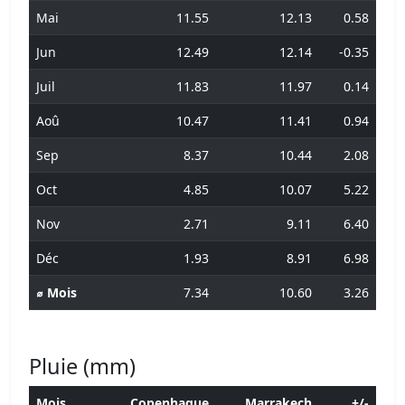
Mai
11.55
12.13
0.58
Jun
12.49
12.14
-0.35
Juil
11.83
11.97
0.14
Aoû
10.47
11.41
0.94
Sep
8.37
10.44
2.08
Oct
4.85
10.07
5.22
Nov
2.71
9.11
6.40
Déc
1.93
8.91
6.98
⌀ Mois
7.34
10.60
3.26
Pluie (mm)
Mois
Copenhague
Marrakech
+/-