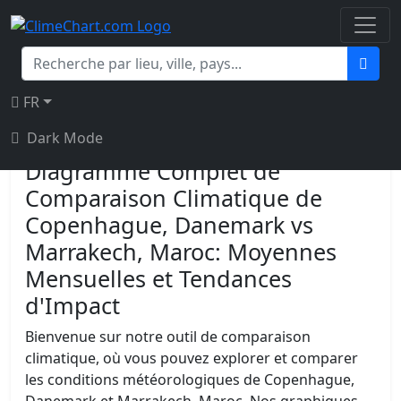
Diagramme de Comparaison
Climatique de Copenhague,
Danemark vs Marrakech,
FR
Maroc
Dark Mode
Diagramme Complet de
Comparaison Climatique de
Copenhague, Danemark vs
Marrakech, Maroc: Moyennes
Mensuelles et Tendances
d'Impact
Bienvenue sur notre outil de comparaison
climatique, où vous pouvez explorer et comparer
les conditions météorologiques de Copenhague,