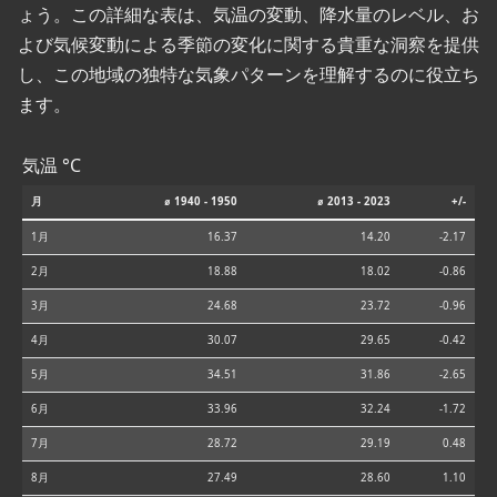
ょう。この詳細な表は、気温の変動、降水量のレベル、お
よび気候変動による季節の変化に関する貴重な洞察を提供
し、この地域の独特な気象パターンを理解するのに役立ち
ます。
気温 °C
月
⌀ 1940 - 1950
⌀ 2013 - 2023
+/-
1月
16.37
14.20
-2.17
2月
18.88
18.02
-0.86
3月
24.68
23.72
-0.96
4月
30.07
29.65
-0.42
5月
34.51
31.86
-2.65
6月
33.96
32.24
-1.72
7月
28.72
29.19
0.48
8月
27.49
28.60
1.10