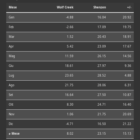
Mese
Wolf Creek
Shenzen
+/-
Gen
-4.88
16.04
20.92
Feb
-2.66
17.09
19.75
Mar
1.52
20.43
18.91
Apr
5.42
23.09
17.67
Mag
11.59
26.15
14.56
Giu
18.61
27.97
9.36
Lug
23.65
28.52
4.88
Ago
21.75
28.06
6.31
Set
16.64
27.50
10.87
Ott
8.30
24.71
16.40
Nov
1.06
21.75
20.69
Dic
-4.71
16.50
21.22
⌀ Mese
8.02
23.15
15.13