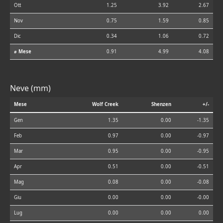
Ott
1.25
3.92
2.67
Nov
0.75
1.59
0.85
Dic
0.34
1.06
0.72
⌀ Mese
0.91
4.99
4.08
Neve (mm)
Mese
Wolf Creek
Shenzen
+/-
Gen
1.35
0.00
-1.35
Feb
0.97
0.00
-0.97
Mar
0.95
0.00
-0.95
Apr
0.51
0.00
-0.51
Mag
0.08
0.00
-0.08
Giu
0.00
0.00
-0.00
Lug
0.00
0.00
0.00