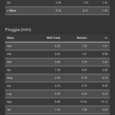
Dic
5.99
7.40
1.41
⌀ Mese
9.76
8.31
-1.45
Pioggia (mm)
Mese
Wolf Creek
Shenzen
+/-
Gen
0.28
1.29
1.01
Feb
0.65
1.61
0.96
Mar
0.86
3.29
2.42
Apr
1.40
4.05
2.65
Mag
2.00
8.78
6.79
Giu
0.75
9.79
9.05
Lug
0.29
6.54
6.25
Ago
0.80
10.92
10.12
Set
1.56
7.08
5.52