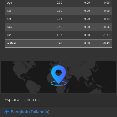
Ago
0.00
0.00
0.00
Set
0.00
0.00
-0.00
Ott
0.13
0.00
-0.13
Nov
0.56
0.00
-0.56
Dic
1.37
0.00
-1.37
⌀ Mese
0.49
0.00
-0.49
Esplora il clima di:
Bangkok (Tailandia)