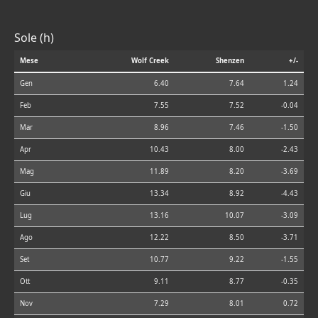
Sole (h)
Mese
Wolf Creek
Shenzen
+/-
Gen
6.40
7.64
1.24
Feb
7.55
7.52
-0.04
Mar
8.96
7.46
-1.50
Apr
10.43
8.00
-2.43
Mag
11.89
8.20
-3.69
Giu
13.34
8.92
-4.43
Lug
13.16
10.07
-3.09
Ago
12.22
8.50
-3.71
Set
10.77
9.22
-1.55
Ott
9.11
8.77
-0.35
Nov
7.29
8.01
0.72