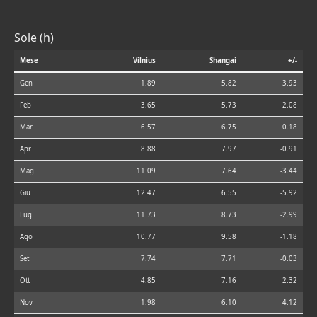
Sole (h)
Mese
Vilnius
Shangai
+/-
Gen
1.89
5.82
3.93
Feb
3.65
5.73
2.08
Mar
6.57
6.75
0.18
Apr
8.88
7.97
-0.91
Mag
11.09
7.64
-3.44
Giu
12.47
6.55
-5.92
Lug
11.73
8.73
-2.99
Ago
10.77
9.58
-1.18
Set
7.74
7.71
-0.03
Ott
4.85
7.16
2.32
Nov
1.98
6.10
4.12