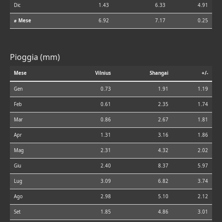
Dic
1.43
6.33
4.91
⌀ Mese
6.92
7.17
0.25
Pioggia (mm)
Mese
Vilnius
Shangai
+/-
Gen
0.73
1.91
1.19
Feb
0.61
2.35
1.74
Mar
0.86
2.67
1.81
Apr
1.31
3.16
1.86
Mag
2.31
4.32
2.02
Giu
2.40
8.37
5.97
Lug
3.09
6.82
3.74
Ago
2.98
5.10
2.12
Set
1.85
4.86
3.01