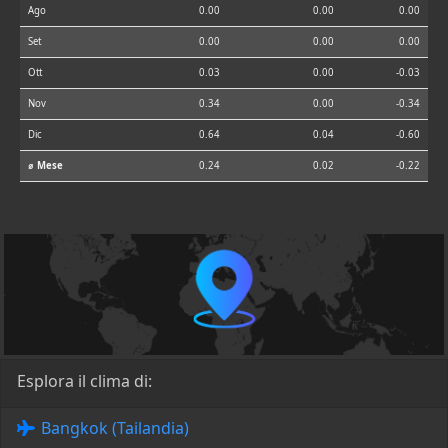
Ago
0.00
0.00
0.00
Set
0.00
0.00
0.00
Ott
0.03
0.00
-0.03
Nov
0.34
0.00
-0.34
Dic
0.64
0.04
-0.60
⌀ Mese
0.24
0.02
-0.22
Esplora il clima di:
Bangkok (Tailandia)