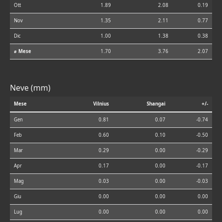
Ott
1.89
2.08
0.19
Nov
1.35
2.11
0.77
Dic
1.00
1.38
0.38
⌀ Mese
1.70
3.76
2.07
Neve (mm)
Mese
Vilnius
Shangai
+/-
Gen
0.81
0.07
-0.74
Feb
0.60
0.10
-0.50
Mar
0.29
0.00
-0.29
Apr
0.17
0.00
-0.17
Mag
0.03
0.00
-0.03
Giu
0.00
0.00
0.00
Lug
0.00
0.00
0.00