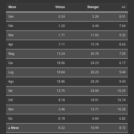
Mese
Vilnius
Shangai
+/-
Gen
-3.24
5.26
8.51
Feb
-1.20
6.44
7.64
Mar
1.71
11.03
9.32
Apr
7.11
15.74
8.63
Mag
13.24
20.74
7.50
Giu
18.06
24.23
6.17
Lug
18.84
28.23
9.40
Ago
18.86
28.29
9.43
Set
13.75
24.04
10.29
Ott
8.18
18.91
10.74
Nov
3.46
13.71
10.26
Dic
-0.18
6.64
6.82
⌀ Mese
8.22
16.94
8.72