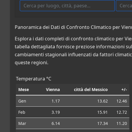
Panoramica dei Dati di Confronto Climatico per Vienn
Esplora i dati completi di confronto climatico per Vi
tabella dettagliata fornisce preziose informazioni sulle
cambiamenti stagionali influenzati da fattori climatic
queste regioni.
Temperatura °C
Mese
Vienna
città del Messico
+/-
Gen
1.17
13.62
12.46
Feb
3.19
15.91
12.72
Mar
6.14
17.34
11.20