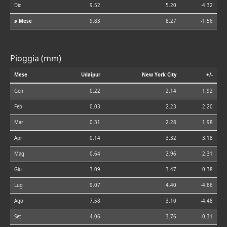
Dic
9.52
5.20
-4.32
⌀ Mese
9.83
8.27
-1.56
Pioggia (mm)
Mese
Udaipur
New York City
+/-
Gen
0.22
2.14
1.92
Feb
0.03
2.23
2.20
Mar
0.31
2.28
1.98
Apr
0.14
3.32
3.18
Mag
0.64
2.96
2.31
Giu
3.09
3.47
0.38
Lug
9.07
4.40
-4.66
Ago
7.58
3.10
-4.48
Set
4.06
3.76
-0.31