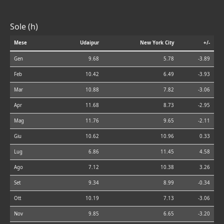
Sole (h)
Mese
Udaipur
New York City
+/-
Gen
9.68
5.78
-3.89
Feb
10.42
6.49
-3.93
Mar
10.88
7.82
-3.06
Apr
11.68
8.73
-2.95
Mag
11.76
9.65
-2.11
Giu
10.62
10.96
0.33
Lug
6.86
11.45
4.58
Ago
7.12
10.38
3.26
Set
9.34
8.99
-0.34
Ott
10.19
7.13
-3.06
Nov
9.85
6.65
-3.20