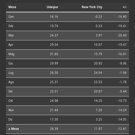
Mese
Udaipur
New York City
+/-
Gen
16.16
-0.23
-16.40
Feb
19.74
0.33
-19.41
Mar
24.37
3.97
-20.40
Apr
29.54
10.07
-19.47
Mag
31.80
15.79
-16.01
Giu
29.99
20.92
-9.06
Lug
26.50
24.54
-1.96
Ago
25.31
23.53
-1.78
Set
25.51
20.07
-5.44
Ott
24.98
14.25
-10.73
Nov
21.44
7.20
-14.24
Dic
17.30
3.25
-14.05
⌀ Mese
24.39
11.97
-12.41