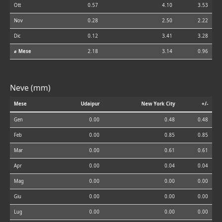
Ott
0.57
4.10
3.53
Nov
0.28
2.50
2.22
Dic
0.12
3.41
3.28
⌀ Mese
2.18
3.14
0.96
Neve (mm)
Mese
Udaipur
New York City
+/-
Gen
0.00
0.48
0.48
Feb
0.00
0.85
0.85
Mar
0.00
0.61
0.61
Apr
0.00
0.04
0.04
Mag
0.00
0.00
0.00
Giu
0.00
0.00
0.00
Lug
0.00
0.00
0.00