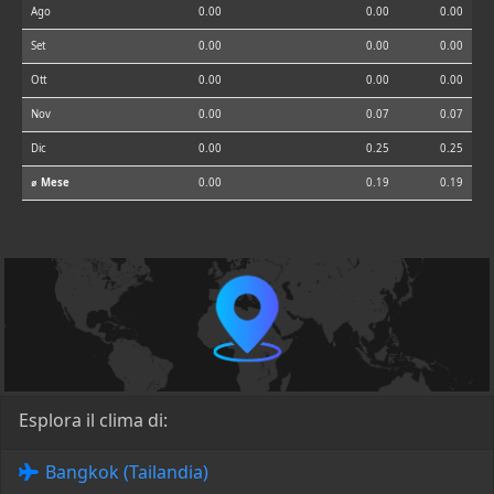
Ago
0.00
0.00
0.00
Set
0.00
0.00
0.00
Ott
0.00
0.00
0.00
Nov
0.00
0.07
0.07
Dic
0.00
0.25
0.25
⌀ Mese
0.00
0.19
0.19
Esplora il clima di:
Bangkok (Tailandia)