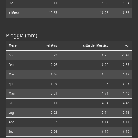
Dic
8.11
9.65
1.54
⌀ Mese
10.63
10.25
-0.38
Pioggia (mm)
Mese
tel Aviv
città del Messico
+/-
Gen
3.72
0.25
-3.47
Feb
2.76
0.20
-2.55
Mar
1.66
0.50
-1.17
Apr
1.09
1.05
-0.03
Mag
0.31
1.71
1.40
Giu
0.11
4.54
4.43
Lug
0.02
5.74
5.72
Ago
0.03
6.14
6.11
Set
0.06
6.17
6.10