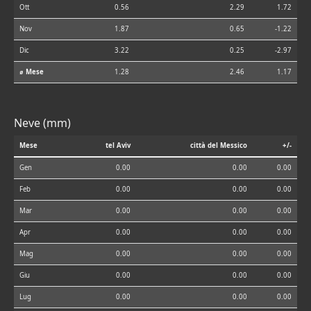
Ott
0.56
2.29
1.72
Nov
1.87
0.65
-1.22
Dic
3.22
0.25
-2.97
⌀ Mese
1.28
2.46
1.17
Neve (mm)
Mese
tel Aviv
città del Messico
+/-
Gen
0.00
0.00
0.00
Feb
0.00
0.00
0.00
Mar
0.00
0.00
0.00
Apr
0.00
0.00
0.00
Mag
0.00
0.00
0.00
Giu
0.00
0.00
0.00
Lug
0.00
0.00
0.00