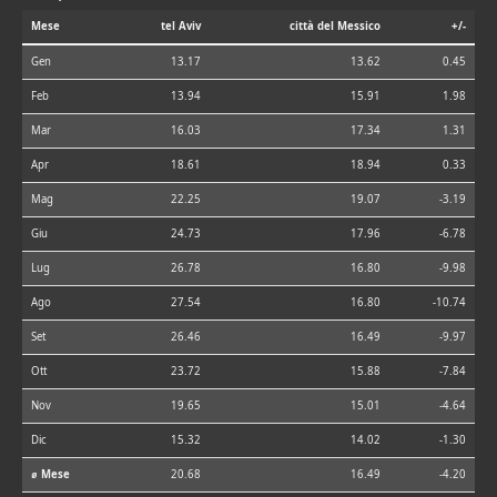
Mese
tel Aviv
città del Messico
+/-
Gen
13.17
13.62
0.45
Feb
13.94
15.91
1.98
Mar
16.03
17.34
1.31
Apr
18.61
18.94
0.33
Mag
22.25
19.07
-3.19
Giu
24.73
17.96
-6.78
Lug
26.78
16.80
-9.98
Ago
27.54
16.80
-10.74
Set
26.46
16.49
-9.97
Ott
23.72
15.88
-7.84
Nov
19.65
15.01
-4.64
Dic
15.32
14.02
-1.30
⌀ Mese
20.68
16.49
-4.20