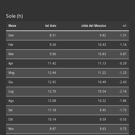
Sole (h)
Mese
tel Aviv
città del Messico
+/-
Gen
8.51
9.82
1.31
Feb
9.26
10.43
1.16
Mar
9.96
10.83
0.87
Apr
11.42
11.13
-0.29
Mag
12.44
11.22
-1.23
Giu
12.92
10.49
-2.43
Lug
12.70
10.54
-2.16
Ago
12.08
10.22
-1.86
Set
11.18
9.45
-1.73
Ott
10.14
9.59
-0.55
Nov
8.87
9.63
0.75