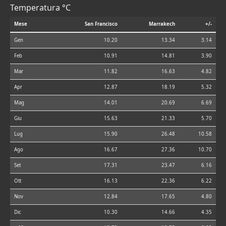
Temperatura °C
Mese
San Francisco
Marrakech
+/-
Gen
10.20
13.34
3.14
Feb
10.91
14.81
3.90
Mar
11.82
16.63
4.82
Apr
12.87
18.19
5.32
Mag
14.01
20.69
6.69
Giu
15.63
21.33
5.70
Lug
15.90
26.48
10.58
Ago
16.67
27.36
10.70
Set
17.31
23.47
6.16
Ott
16.13
22.36
6.22
Nov
12.84
17.65
4.80
Dic
10.30
14.66
4.35