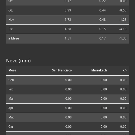
Set
0.12
0.22
0.09
Ott
0.99
0.44
-0.55
Nov
1.72
0.48
-1.25
Dic
4.28
0.15
-4.13
⌀ Mese
1.51
0.17
-1.33
Neve (mm)
Mese
San Francisco
Marrakech
+/-
Gen
0.00
0.00
0.00
Feb
0.00
0.00
0.00
Mar
0.00
0.00
0.00
Apr
0.00
0.00
0.00
Mag
0.00
0.00
0.00
Giu
0.00
0.00
0.00