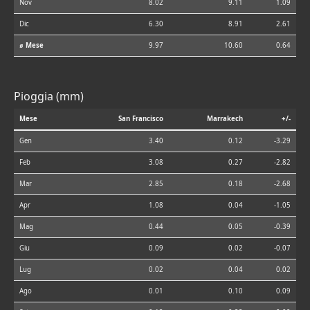
Nov
8.02
9.11
1.09
Dic
6.30
8.91
2.61
⌀ Mese
9.97
10.60
0.64
Pioggia (mm)
Mese
San Francisco
Marrakech
+/-
Gen
3.40
0.12
-3.29
Feb
3.08
0.27
-2.82
Mar
2.85
0.18
-2.68
Apr
1.08
0.04
-1.05
Mag
0.44
0.05
-0.39
Giu
0.09
0.02
-0.07
Lug
0.02
0.04
0.02
Ago
0.01
0.10
0.09