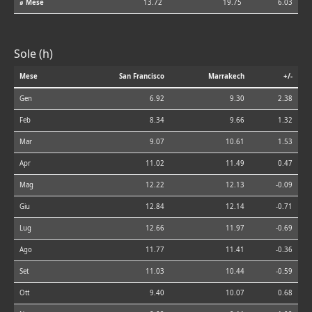
⌀ Mese
13.72
19.75
6.03
Sole (h)
Mese
San Francisco
Marrakech
+/-
Gen
6.92
9.30
2.38
Feb
8.34
9.66
1.32
Mar
9.07
10.61
1.53
Apr
11.02
11.49
0.47
Mag
12.22
12.13
-0.09
Giu
12.84
12.14
-0.71
Lug
12.66
11.97
-0.69
Ago
11.77
11.41
-0.36
Set
11.03
10.44
-0.59
Ott
9.40
10.07
0.68